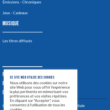
Émissions - Chroniques
Jeux - Cadeaux
MUSIQUE
Les titres diffusés
PODCASTS
CE SITE WEB UTILISE DES COOKIES
PUB
Nous utilisons des cookies sur notre
site Web pour vous offrir l'expérience
CONTACT
la plus pertinente en mémorisant vos
préférences et vos visites répétées.
En cliquant sur "Accepter", vous
consentez à l'utilisation de tous les
Créez votre site avec
Yellowtie – Agence Digitale
cookies.