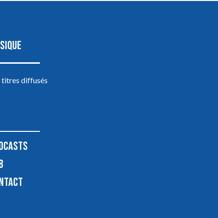
SIQUE
 titres diffusés
DCASTS
B
NTACT