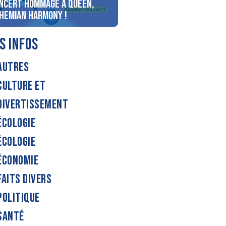
ncert Hommage à Queen,
personnes au bord du lac
hemian Harmony !
d’Annecy !
S INFOS
AUTRES
CULTURE ET
DIVERTISSEMENT
ÉCOLOGIE
ÉCOLOGIE
ÉCONOMIE
FAITS DIVERS
POLITIQUE
SANTÉ