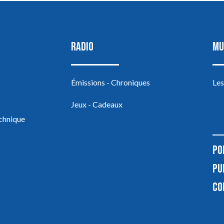
RADIO
MU
Émissions - Chroniques
Les
Jeux - Cadeaux
echnique
PO
PU
CO