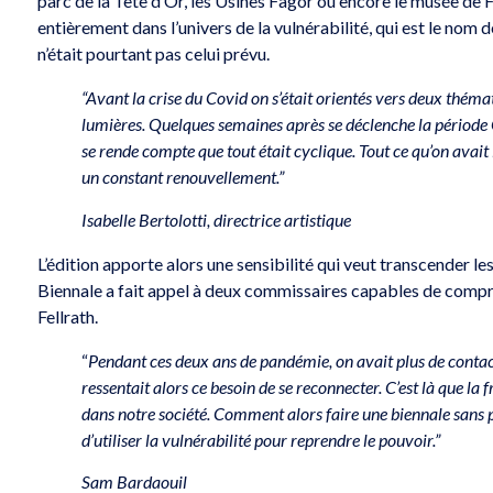
parc de la Tête d’Or, les Usines Fagor ou encore le musée de 
entièrement dans l’univers de la vulnérabilité, qui est le nom d
n’était pourtant pas celui prévu.
“Avant la crise du Covid on s’était orientés vers deux thémati
lumières. Quelques semaines après se déclenche la période
se rende compte que tout était cyclique. Tout ce qu’on avait
un constant renouvellement.”
Isabelle Bertolotti, directrice artistique
L’édition apporte alors une sensibilité qui veut transcender les
Biennale a fait appel à deux commissaires capables de compren
Fellrath.
“
Pendant ces deux ans de pandémie, on avait plus de conta
ressentait alors ce besoin de se reconnecter. C’est là que la 
dans notre société. Comment alors faire une biennale sans pa
d’utiliser la vulnérabilité pour reprendre le pouvoir.”
Sam Bardaouil