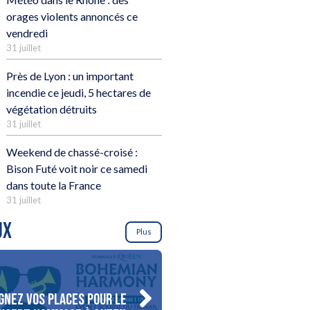
orages violents annoncés ce
vendredi
31 juillet
Près de Lyon : un important
incendie ce jeudi, 5 hectares de
végétation détruits
31 juillet
Weekend de chassé-croisé :
Bison Futé voit noir ce samedi
dans toute la France
31 juillet
UX
Plus
gnez vos places pour le
Gagnez votre séjour pour