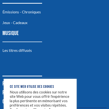
Émissions - Chroniques
Jeux - Cadeaux
MUSIQUE
Les titres diffusés
PODCASTS
CE SITE WEB UTILISE DES COOKIES
PUB
Nous utilisons des cookies sur notre
site Web pour vous offrir l'expérience
CONTACT
la plus pertinente en mémorisant vos
préférences et vos visites répétées.