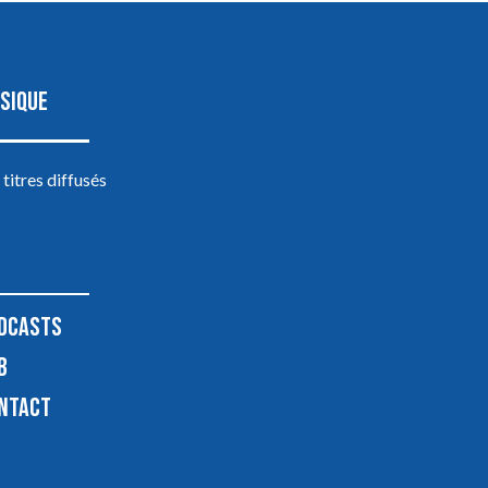
SIQUE
 titres diffusés
DCASTS
B
NTACT