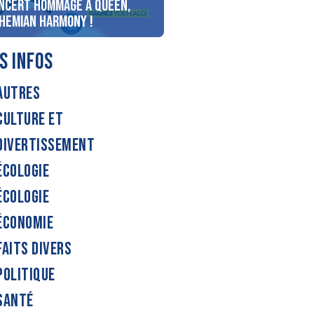
ncert Hommage à Queen,
personnes au bord du lac
hemian Harmony !
d’Annecy !
S INFOS
AUTRES
CULTURE ET
DIVERTISSEMENT
ÉCOLOGIE
ÉCOLOGIE
ÉCONOMIE
FAITS DIVERS
POLITIQUE
SANTÉ