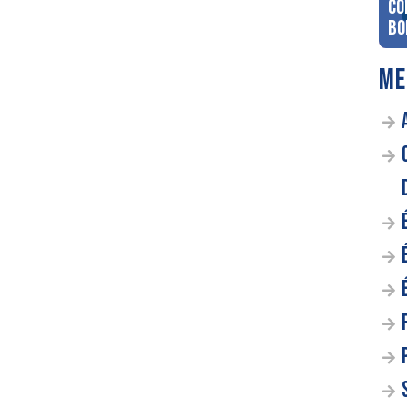
co
Bo
ME