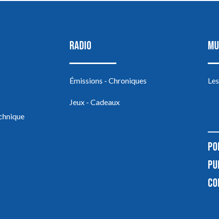
RADIO
MU
Émissions - Chroniques
Les
Jeux - Cadeaux
echnique
PO
PU
CO