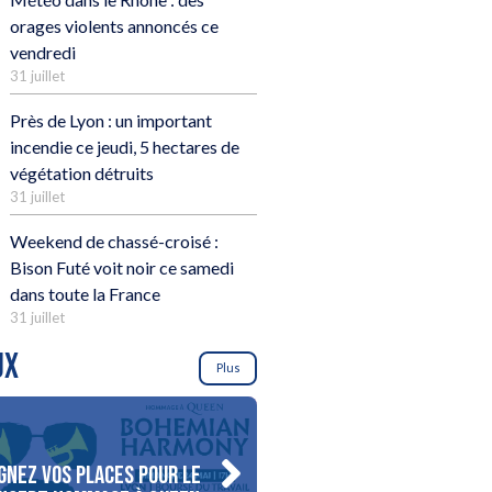
orages violents annoncés ce
vendredi
31 juillet
Près de Lyon : un important
incendie ce jeudi, 5 hectares de
végétation détruits
31 juillet
Weekend de chassé-croisé :
Bison Futé voit noir ce samedi
dans toute la France
31 juillet
UX
Plus
gnez vos places pour le
Gagnez votre séjour pour