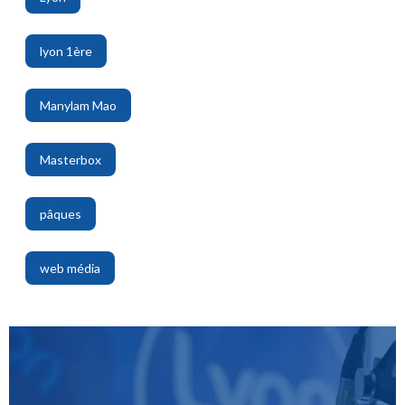
,
lyon 1ère
,
Manylam Mao
,
Masterbox
,
pâques
,
web média