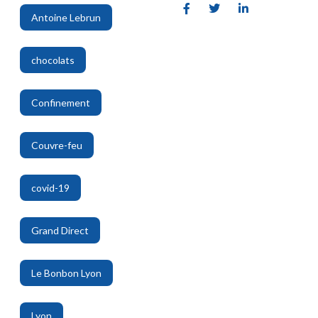
Antoine Lebrun
,
chocolats
,
Confinement
,
Couvre-feu
,
covid-19
,
Grand Direct
,
Le Bonbon Lyon
,
Lyon