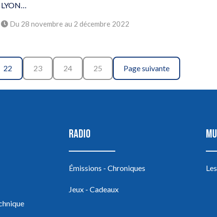
LYON…
Du 28 novembre au 2 décembre 2022
22
23
24
25
Page suivante
RADIO
MU
Émissions - Chroniques
Les
Jeux - Cadeaux
echnique