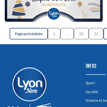
Page précédente
1
…
20
21
INFOS
Sport
Société
Science et t