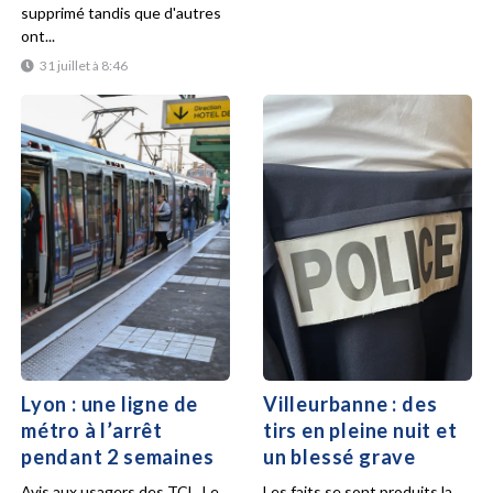
supprimé tandis que d'autres
ont...
31 juillet à 8:46
Lyon : une ligne de
Villeurbanne : des
métro à l’arrêt
tirs en pleine nuit et
pendant 2 semaines
un blessé grave
Avis aux usagers des TCL. Le
Les faits se sont produits la