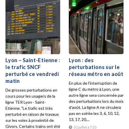
Lyon – Saint-Etienne :
Lyon : des
le trafic SNCF
perturbations sur le
perturbé ce vendredi
réseau métro en août
matin
En plus de l'interruption de
ligne C du métro à Lyon, une
De grosses perturbations en
autre ligne sera concernée par
cours pour les usagers de la
des perturbations lors du mois
ligne TER Lyon - Saint-
d'août. La ligne A ne circulera
Etienne. "Le trafic est très
pas en soirée les 3, 6, 10, 12,
perturbé en raison de travaux
13, 17, 20,...
sur les voies à proximité de
Givors. Certains trains ont été
31 juillet à 7:25