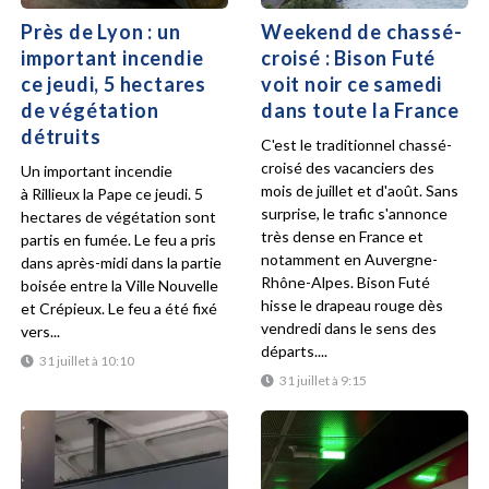
Près de Lyon : un
Weekend de chassé-
important incendie
croisé : Bison Futé
ce jeudi, 5 hectares
voit noir ce samedi
de végétation
dans toute la France
détruits
C'est le traditionnel chassé-
croisé des vacanciers des
Un important incendie
mois de juillet et d'août. Sans
à Rillieux la Pape ce jeudi. 5
surprise, le trafic s'annonce
hectares de végétation sont
très dense en France et
partis en fumée. Le feu a pris
notamment en Auvergne-
dans après-midi dans la partie
Rhône-Alpes. Bison Futé
boisée entre la Ville Nouvelle
hisse le drapeau rouge dès
et Crépieux. Le feu a été fixé
vendredi dans le sens des
vers...
départs....
31 juillet à 10:10
31 juillet à 9:15