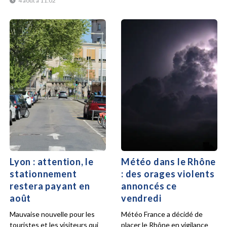
4 août à 11:02
Lyon : attention, le
Météo dans le Rhône
stationnement
: des orages violents
restera payant en
annoncés ce
août
vendredi
Mauvaise nouvelle pour les
Météo France a décidé de
touristes et les visiteurs qui
placer le Rhône en vigilance