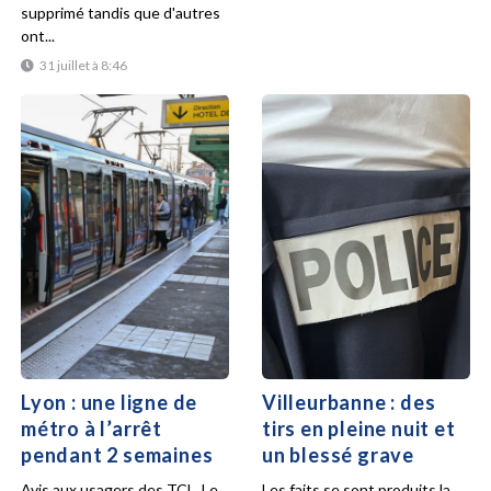
supprimé tandis que d'autres
ont...
31 juillet à 8:46
Lyon : une ligne de
Villeurbanne : des
métro à l’arrêt
tirs en pleine nuit et
pendant 2 semaines
un blessé grave
Avis aux usagers des TCL. Le
Les faits se sont produits la