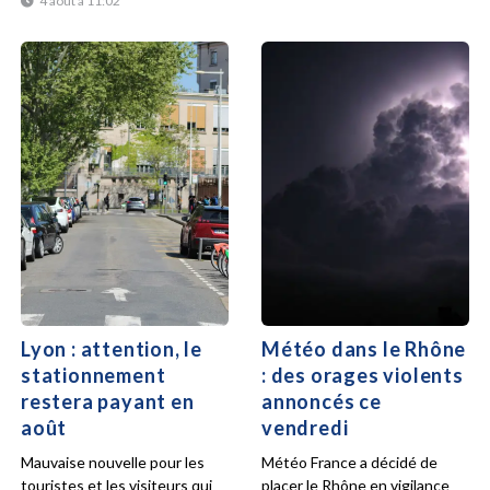
4 août à 11:02
Lyon : attention, le
Météo dans le Rhône
stationnement
: des orages violents
restera payant en
annoncés ce
août
vendredi
Mauvaise nouvelle pour les
Météo France a décidé de
touristes et les visiteurs qui
placer le Rhône en vigilance