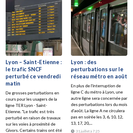
Lyon – Saint-Etienne :
Lyon : des
le trafic SNCF
perturbations sur le
perturbé ce vendredi
réseau métro en août
matin
En plus de l'interruption de
ligne C du métro à Lyon, une
De grosses perturbations en
autre ligne sera concernée par
cours pour les usagers de la
des perturbations lors du mois
ligne TER Lyon - Saint-
d'août. La ligne A ne circulera
Etienne. "Le trafic est très
pas en soirée les 3, 6, 10, 12,
perturbé en raison de travaux
13, 17, 20,...
sur les voies à proximité de
Givors. Certains trains ont été
31 juillet à 7:25