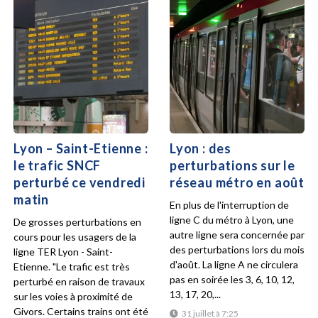
Lyon – Saint-Etienne :
Lyon : des
le trafic SNCF
perturbations sur le
perturbé ce vendredi
réseau métro en août
matin
En plus de l'interruption de
ligne C du métro à Lyon, une
De grosses perturbations en
autre ligne sera concernée par
cours pour les usagers de la
des perturbations lors du mois
ligne TER Lyon - Saint-
d'août. La ligne A ne circulera
Etienne. "Le trafic est très
pas en soirée les 3, 6, 10, 12,
perturbé en raison de travaux
13, 17, 20,...
sur les voies à proximité de
Givors. Certains trains ont été
31 juillet à 7:25