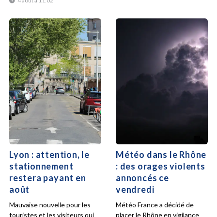
4 août à 11:02
Lyon : attention, le
Météo dans le Rhône
stationnement
: des orages violents
restera payant en
annoncés ce
août
vendredi
Mauvaise nouvelle pour les
Météo France a décidé de
touristes et les visiteurs qui
placer le Rhône en vigilance