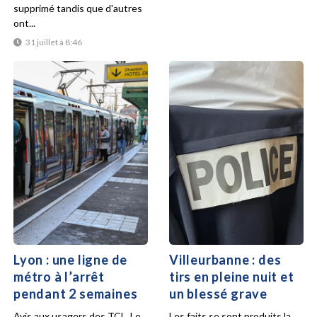
supprimé tandis que d'autres
ont...
31 juillet à 8:46
Lyon : une ligne de
Villeurbanne : des
métro à l’arrêt
tirs en pleine nuit et
pendant 2 semaines
un blessé grave
Avis aux usagers des TCL. Le
Les faits se sont produits la