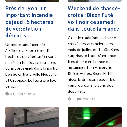
Près de Lyon : un
Weekend de chassé-
important incendie
croisé : Bison Futé
ce jeudi, 5 hectares
voit noir ce samedi
de végétation
dans toute la France
détruits
C'est le traditionnel chassé-
croisé des vacanciers des
Un important incendie
mois de juillet et d'août. Sans
à Rillieux la Pape ce jeudi. 5
surprise, le trafic s'annonce
hectares de végétation sont
très dense en France et
partis en fumée. Le feu a pris
notamment en Auvergne-
dans après-midi dans la partie
Rhône-Alpes. Bison Futé
boisée entre la Ville Nouvelle
hisse le drapeau rouge dès
et Crépieux. Le feu a été fixé
vendredi dans le sens des
vers...
départs....
31 juillet à 10:10
31 juillet à 9:15