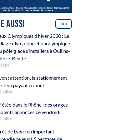
RE AUSSI
Plus
eux Olympiques d’hiver 2030 : Le
illage olympique et paralympique
u pôle glace s’installera à Oullins-
ierre-Bénite
 août
yon : attention, le stationnement
estera payant en août
1 juillet
étéo dans le Rhône : des orages
iolents annoncés ce vendredi
1 juillet
rès de Lyon : un important
ncendie ce jeudi, 5 hectares de