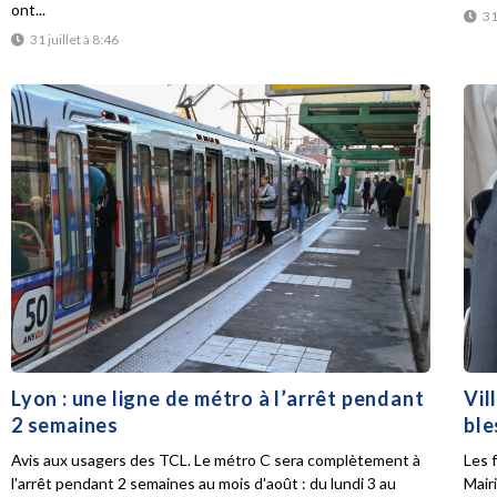
ont...
31
31 juillet à 8:46
Lyon : une ligne de métro à l’arrêt pendant
Vil
2 semaines
ble
Avis aux usagers des TCL. Le métro C sera complètement à
Les f
l'arrêt pendant 2 semaines au mois d'août : du lundi 3 au
Mair