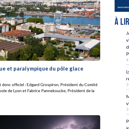
À LI
J
v
d
P
4
que et paralympique du pôle glace
L
r
 donc officiel : Edgard Grospiron, Président du Comité
3
pole de Lyon et Fabrice Pannekoucke, Président de la
M
v
3
P
i