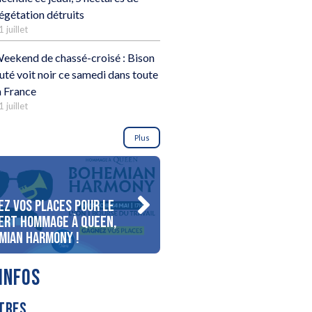
égétation détruits
1 juillet
eekend de chassé-croisé : Bison
uté voit noir ce samedi dans toute
a France
1 juillet
Plus
ez vos places pour le
Gagnez votre séjour pour 
ert Hommage à Queen,
personnes au bord du lac
mian Harmony !
d’Annecy !
INFOS
TRES