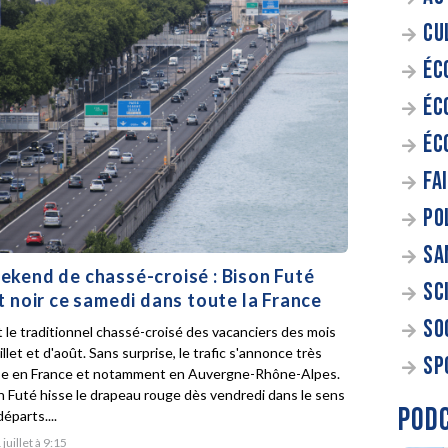
CU
ÉC
ÉC
ÉC
FA
PO
SA
kend de chassé-croisé : Bison Futé
SC
t noir ce samedi dans toute la France
SO
t le traditionnel chassé-croisé des vacanciers des mois
illet et d'août. Sans surprise, le trafic s'annonce très
SP
e en France et notamment en Auvergne-Rhône-Alpes.
n Futé hisse le drapeau rouge dès vendredi dans le sens
POD
éparts....
 juillet à 9:15