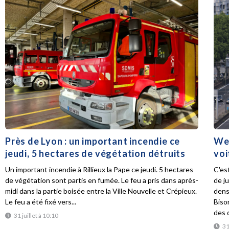
Près de Lyon : un important incendie ce
Wee
jeudi, 5 hectares de végétation détruits
voi
Un important incendie à Rillieux la Pape ce jeudi. 5 hectares
C'es
de végétation sont partis en fumée. Le feu a pris dans après-
de ju
midi dans la partie boisée entre la Ville Nouvelle et Crépieux.
dens
Le feu a été fixé vers...
Biso
des d
31 juillet à 10:10
31