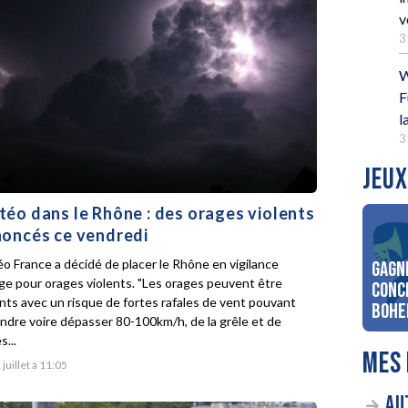
v
3
W
F
l
3
JEUX
éo dans le Rhône : des orages violents
oncés ce vendredi
o France a décidé de placer le Rhône en vigilance
Gagn
ge pour orages violents. "Les orages peuvent être
conc
ents avec un risque de fortes rafales de vent pouvant
Bohe
indre voire dépasser 80-100km/h, de la grêle et de
s...
MES 
 juillet à 11:05
AU