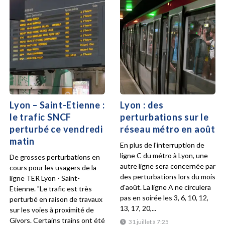
Lyon – Saint-Etienne :
Lyon : des
le trafic SNCF
perturbations sur le
perturbé ce vendredi
réseau métro en août
matin
En plus de l'interruption de
ligne C du métro à Lyon, une
De grosses perturbations en
autre ligne sera concernée par
cours pour les usagers de la
des perturbations lors du mois
ligne TER Lyon - Saint-
d'août. La ligne A ne circulera
Etienne. "Le trafic est très
pas en soirée les 3, 6, 10, 12,
perturbé en raison de travaux
13, 17, 20,...
sur les voies à proximité de
Givors. Certains trains ont été
31 juillet à 7:25