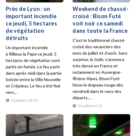
Près de Lyon : un
Weekend de chassé-
important incendie
croisé : Bison Futé
ce jeudi, 5 hectares
voit noir ce samedi
de végétation
dans toute la France
détruits
C'est le traditionnel chassé-
croisé des vacanciers des
Un important incendie
mois de juillet et d'août. Sans
à Rillieux la Pape ce jeudi. 5
surprise, le trafic s'annonce
hectares de végétation sont
très dense en France et
partis en fumée. Le feu a pris
notamment en Auvergne-
dans après-midi dans la partie
Rhône-Alpes. Bison Futé
boisée entre la Ville Nouvelle
hisse le drapeau rouge dès
et Crépieux. Le feu a été fixé
vendredi dans le sens des
vers...
départs....
31 juillet à 10:10
31 juillet à 9:15