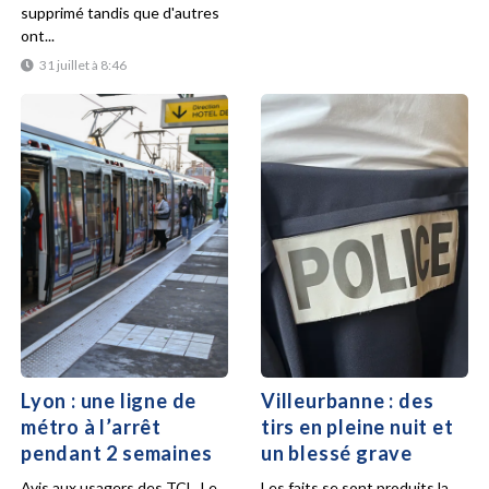
supprimé tandis que d'autres
ont...
31 juillet à 8:46
Lyon : une ligne de
Villeurbanne : des
métro à l’arrêt
tirs en pleine nuit et
pendant 2 semaines
un blessé grave
Avis aux usagers des TCL. Le
Les faits se sont produits la