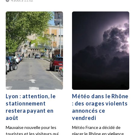
4 août à 11:02
Lyon : attention, le
Météo dans le Rhône
stationnement
: des orages violents
restera payant en
annoncés ce
août
vendredi
Mauvaise nouvelle pour les
Météo France a décidé de
touristes et les visiteurs qui
placer le Rhône en vigilance