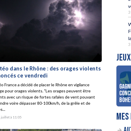
v
3
W
F
l
3
JEUX
éo dans le Rhône : des orages violents
oncés ce vendredi
o France a décidé de placer le Rhône en vigilance
Gagn
ge pour orages violents. "Les orages peuvent être
conc
ents avec un risque de fortes rafales de vent pouvant
Bohe
indre voire dépasser 80-100km/h, de la grêle et de
s...
MES 
 juillet à 11:05
AU