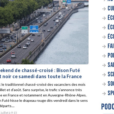
CU
ÉC
ÉC
ÉC
FA
PO
SA
kend de chassé-croisé : Bison Futé
SC
t noir ce samedi dans toute la France
SO
t le traditionnel chassé-croisé des vacanciers des mois
illet et d'août. Sans surprise, le trafic s'annonce très
SP
e en France et notamment en Auvergne-Rhône-Alpes.
n Futé hisse le drapeau rouge dès vendredi dans le sens
POD
éparts....
 juillet à 9:15