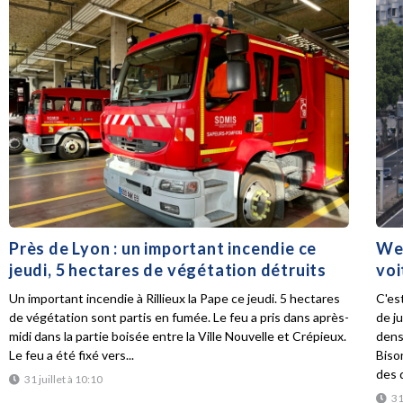
Près de Lyon : un important incendie ce
Wee
jeudi, 5 hectares de végétation détruits
voi
Un important incendie à Rillieux la Pape ce jeudi. 5 hectares
C'es
de végétation sont partis en fumée. Le feu a pris dans après-
de ju
midi dans la partie boisée entre la Ville Nouvelle et Crépieux.
dens
Le feu a été fixé vers...
Biso
des d
31 juillet à 10:10
31