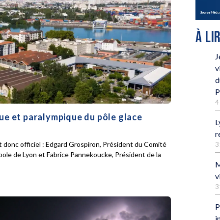
À LI
J
v
d
P
4
que et paralympique du pôle glace
L
r
 donc officiel : Edgard Grospiron, Président du Comité
3
pole de Lyon et Fabrice Pannekoucke, Président de la
M
v
3
P
i