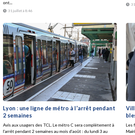
ont...
31
31 juillet à 8:46
Lyon : une ligne de métro à l’arrêt pendant
Vil
2 semaines
ble
Avis aux usagers des TCL. Le métro C sera complètement à
Les f
l'arrêt pendant 2 semaines au mois d'août : du lundi 3 au
Mair