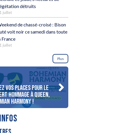
égétation détruits
1 juillet
eekend de chassé-croisé : Bison
uté voit noir ce samedi dans toute
a France
1 juillet
Plus
ez vos places pour le
Gagnez votre séjour pour 
ert Hommage à Queen,
personnes au bord du lac
mian Harmony !
d’Annecy !
INFOS
TRES