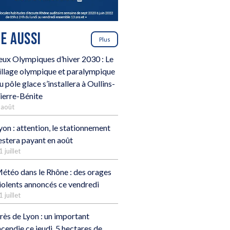
RE AUSSI
Plus
eux Olympiques d’hiver 2030 : Le
illage olympique et paralympique
u pôle glace s’installera à Oullins-
ierre-Bénite
 août
yon : attention, le stationnement
estera payant en août
1 juillet
étéo dans le Rhône : des orages
iolents annoncés ce vendredi
1 juillet
rès de Lyon : un important
ncendie ce jeudi, 5 hectares de