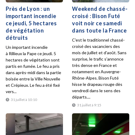
Près de Lyon : un
Weekend de chassé-
important incendie
croisé : Bison Futé
ce jeudi, 5 hectares
voit noir ce samedi
de végétation
dans toute la France
détruits
C'est le traditionnel chassé-
croisé des vacanciers des
Un important incendie
mois de juillet et d'août. Sans
à Rillieux la Pape ce jeudi. 5
surprise, le trafic s'annonce
hectares de végétation sont
très dense en France et
partis en fumée. Le feu a pris
notamment en Auvergne-
dans après-midi dans la partie
Rhône-Alpes. Bison Futé
boisée entre la Ville Nouvelle
hisse le drapeau rouge dès
et Crépieux. Le feu a été fixé
vendredi dans le sens des
vers...
départs....
31 juillet à 10:10
31 juillet à 9:15