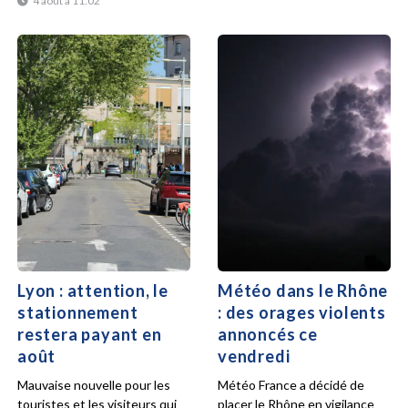
4 août à 11:02
Lyon : attention, le
Météo dans le Rhône
stationnement
: des orages violents
restera payant en
annoncés ce
août
vendredi
Mauvaise nouvelle pour les
Météo France a décidé de
touristes et les visiteurs qui
placer le Rhône en vigilance