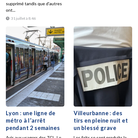
supprimé tandis que d'autres
ont...
31 juillet à 8:46
Lyon : une ligne de
Villeurbanne : des
métro à l’arrêt
tirs en pleine nuit et
pendant 2 semaines
un blessé grave
Avis aux usagers des TCL. Le
Les faits se sont produits la