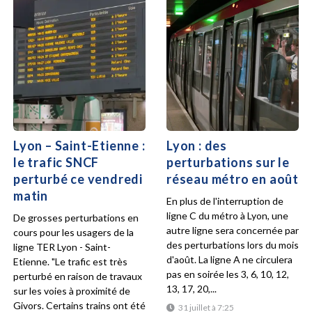
Lyon – Saint-Etienne :
Lyon : des
le trafic SNCF
perturbations sur le
perturbé ce vendredi
réseau métro en août
matin
En plus de l'interruption de
ligne C du métro à Lyon, une
De grosses perturbations en
autre ligne sera concernée par
cours pour les usagers de la
des perturbations lors du mois
ligne TER Lyon - Saint-
d'août. La ligne A ne circulera
Etienne. "Le trafic est très
pas en soirée les 3, 6, 10, 12,
perturbé en raison de travaux
13, 17, 20,...
sur les voies à proximité de
Givors. Certains trains ont été
31 juillet à 7:25