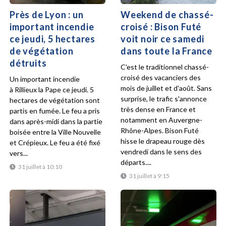
Près de Lyon : un
Weekend de chassé-
important incendie
croisé : Bison Futé
ce jeudi, 5 hectares
voit noir ce samedi
de végétation
dans toute la France
détruits
C'est le traditionnel chassé-
croisé des vacanciers des
Un important incendie
mois de juillet et d'août. Sans
à Rillieux la Pape ce jeudi. 5
surprise, le trafic s'annonce
hectares de végétation sont
très dense en France et
partis en fumée. Le feu a pris
notamment en Auvergne-
dans après-midi dans la partie
Rhône-Alpes. Bison Futé
boisée entre la Ville Nouvelle
hisse le drapeau rouge dès
et Crépieux. Le feu a été fixé
vendredi dans le sens des
vers...
départs....
31 juillet à 10:10
31 juillet à 9:15