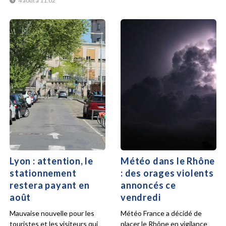
4 août à 11:02
Lyon : attention, le
Météo dans le Rhône
stationnement
: des orages violents
restera payant en
annoncés ce
août
vendredi
Mauvaise nouvelle pour les
Météo France a décidé de
touristes et les visiteurs qui
placer le Rhône en vigilance