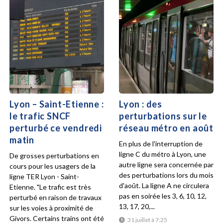
Lyon – Saint-Etienne :
Lyon : des
le trafic SNCF
perturbations sur le
perturbé ce vendredi
réseau métro en août
matin
En plus de l'interruption de
ligne C du métro à Lyon, une
De grosses perturbations en
autre ligne sera concernée par
cours pour les usagers de la
des perturbations lors du mois
ligne TER Lyon - Saint-
d'août. La ligne A ne circulera
Etienne. "Le trafic est très
pas en soirée les 3, 6, 10, 12,
perturbé en raison de travaux
13, 17, 20,...
sur les voies à proximité de
Givors. Certains trains ont été
31 juillet à 7:25