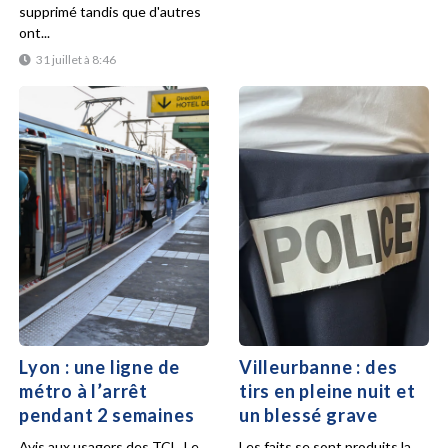
supprimé tandis que d'autres
ont...
31 juillet à 8:46
Lyon : une ligne de
Villeurbanne : des
métro à l’arrêt
tirs en pleine nuit et
pendant 2 semaines
un blessé grave
Avis aux usagers des TCL. Le
Les faits se sont produits la