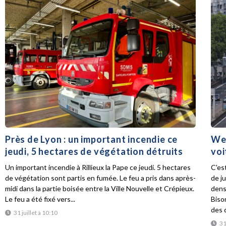
Près de Lyon : un important incendie ce
Wee
jeudi, 5 hectares de végétation détruits
voi
Un important incendie à Rillieux la Pape ce jeudi. 5 hectares
C'es
de végétation sont partis en fumée. Le feu a pris dans après-
de ju
midi dans la partie boisée entre la Ville Nouvelle et Crépieux.
dens
Le feu a été fixé vers...
Biso
des d
31 juillet à 10:10
31