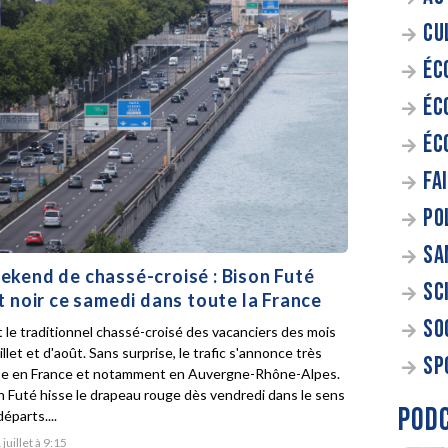
CU
ÉC
ÉC
ÉC
FA
PO
SA
kend de chassé-croisé : Bison Futé
SC
t noir ce samedi dans toute la France
SO
t le traditionnel chassé-croisé des vacanciers des mois
illet et d'août. Sans surprise, le trafic s'annonce très
SP
e en France et notamment en Auvergne-Rhône-Alpes.
n Futé hisse le drapeau rouge dès vendredi dans le sens
POD
éparts....
 juillet à 9:15