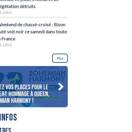
égétation détruits
1 juillet
eekend de chassé-croisé : Bison
uté voit noir ce samedi dans toute
a France
1 juillet
Plus
ez vos places pour le
Gagnez votre séjour pour 
ert Hommage à Queen,
personnes au bord du lac
mian Harmony !
d’Annecy !
INFOS
TRES