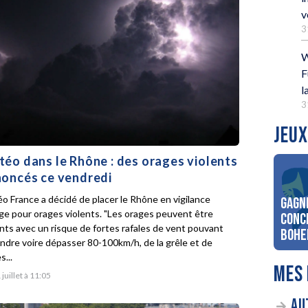
v
3
W
F
l
3
JEUX
éo dans le Rhône : des orages violents
oncés ce vendredi
o France a décidé de placer le Rhône en vigilance
Gagn
ge pour orages violents. "Les orages peuvent être
conc
ents avec un risque de fortes rafales de vent pouvant
Bohe
indre voire dépasser 80-100km/h, de la grêle et de
s...
MES 
 juillet à 11:05
AU