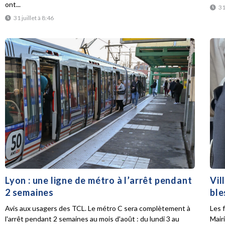
ont...
31
31 juillet à 8:46
Lyon : une ligne de métro à l’arrêt pendant
Vil
2 semaines
ble
Avis aux usagers des TCL. Le métro C sera complètement à
Les f
l'arrêt pendant 2 semaines au mois d'août : du lundi 3 au
Mair