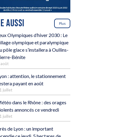
RE AUSSI
Plus
eux Olympiques d’hiver 2030 : Le
illage olympique et paralympique
u pôle glace s’installera à Oullins-
ierre-Bénite
 août
yon : attention, le stationnement
estera payant en août
1 juillet
étéo dans le Rhône : des orages
iolents annoncés ce vendredi
1 juillet
rès de Lyon : un important
ncendie ce jeudi, 5 hectares de