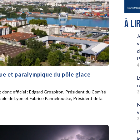
À LI
J
v
d
P
4
que et paralympique du pôle glace
L
r
 donc officiel : Edgard Grospiron, Président du Comité
3
pole de Lyon et Fabrice Pannekoucke, Président de la
M
v
3
P
i