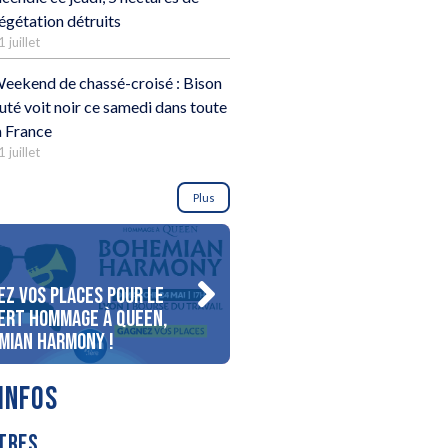
égétation détruits
1 juillet
eekend de chassé-croisé : Bison
uté voit noir ce samedi dans toute
a France
1 juillet
Plus
ez vos places pour le
Gagnez votre séjour pour 
ert Hommage à Queen,
personnes au bord du lac
mian Harmony !
d’Annecy !
INFOS
TRES