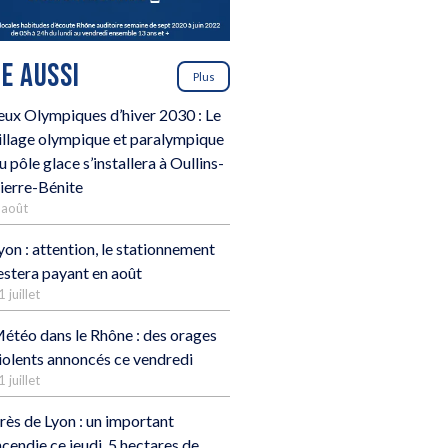
RE AUSSI
Plus
eux Olympiques d’hiver 2030 : Le
illage olympique et paralympique
u pôle glace s’installera à Oullins-
ierre-Bénite
 août
yon : attention, le stationnement
estera payant en août
1 juillet
étéo dans le Rhône : des orages
iolents annoncés ce vendredi
1 juillet
rès de Lyon : un important
ncendie ce jeudi, 5 hectares de