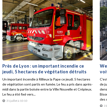
Près de Lyon : un important incendie ce
Wee
jeudi, 5 hectares de végétation détruits
voi
Un important incendie à Rillieux la Pape ce jeudi. 5 hectares
C'es
de végétation sont partis en fumée. Le feu a pris dans après-
de ju
midi dans la partie boisée entre la Ville Nouvelle et Crépieux.
dens
Le feu a été fixé vers...
Biso
des d
31 juillet à 10:10
31