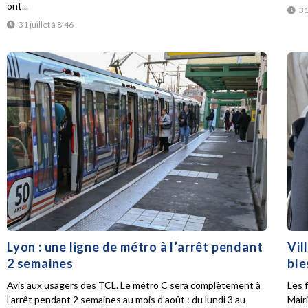
ont...
31
31 juillet à 8:46
Lyon : une ligne de métro à l’arrêt pendant
Vil
2 semaines
ble
Avis aux usagers des TCL. Le métro C sera complètement à
Les f
l'arrêt pendant 2 semaines au mois d'août : du lundi 3 au
Mair