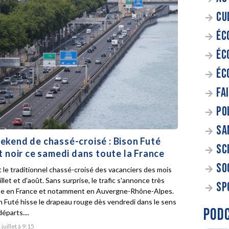
CU
ÉC
ÉC
ÉC
FA
PO
SA
kend de chassé-croisé : Bison Futé
SC
t noir ce samedi dans toute la France
SO
t le traditionnel chassé-croisé des vacanciers des mois
illet et d'août. Sans surprise, le trafic s'annonce très
SP
e en France et notamment en Auvergne-Rhône-Alpes.
n Futé hisse le drapeau rouge dès vendredi dans le sens
POD
éparts....
 juillet à 9:15