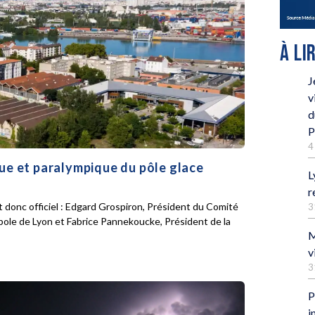
À LI
J
v
d
P
4
que et paralympique du pôle glace
L
r
 donc officiel : Edgard Grospiron, Président du Comité
3
pole de Lyon et Fabrice Pannekoucke, Président de la
M
v
3
P
i