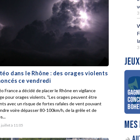
v
3
W
F
l
3
JEUX
éo dans le Rhône : des orages violents
oncés ce vendredi
o France a décidé de placer le Rhône en vigilance
Gagn
ge pour orages violents. "Les orages peuvent être
conc
ents avec un risque de fortes rafales de vent pouvant
Bohe
indre voire dépasser 80-100km/h, de la grêle et de
s...
MES 
 juillet à 11:05
AU