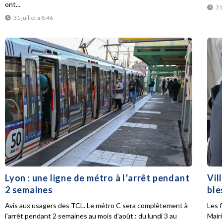
ont...
31
31 juillet à 8:46
Lyon : une ligne de métro à l’arrêt pendant
Vil
2 semaines
ble
Avis aux usagers des TCL. Le métro C sera complètement à
Les f
l'arrêt pendant 2 semaines au mois d'août : du lundi 3 au
Mair