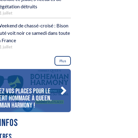
égétation détruits
1 juillet
eekend de chassé-croisé : Bison
uté voit noir ce samedi dans toute
a France
1 juillet
Plus
ez vos places pour le
Gagnez votre séjour pour 
ert Hommage à Queen,
personnes au bord du lac
mian Harmony !
d’Annecy !
INFOS
TRES