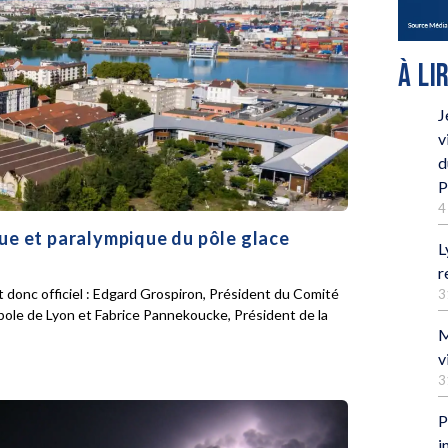
À LI
J
v
d
P
4
que et paralympique du pôle glace
L
r
 donc officiel : Edgard Grospiron, Président du Comité
3
pole de Lyon et Fabrice Pannekoucke, Président de la
M
v
3
P
i