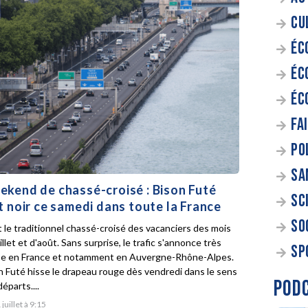
CU
ÉC
ÉC
ÉC
FA
PO
SA
kend de chassé-croisé : Bison Futé
SC
t noir ce samedi dans toute la France
SO
t le traditionnel chassé-croisé des vacanciers des mois
illet et d'août. Sans surprise, le trafic s'annonce très
SP
e en France et notamment en Auvergne-Rhône-Alpes.
n Futé hisse le drapeau rouge dès vendredi dans le sens
POD
éparts....
 juillet à 9:15