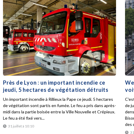
Près de Lyon : un important incendie ce
Wee
jeudi, 5 hectares de végétation détruits
voi
Un important incendie à Rillieux la Pape ce jeudi. 5 hectares
C'es
de végétation sont partis en fumée. Le feu a pris dans après-
de ju
midi dans la partie boisée entre la Ville Nouvelle et Crépieux.
dens
Le feu a été fixé vers...
Biso
des d
31 juillet à 10:10
31