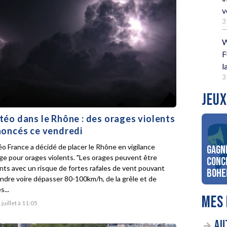
v
3
W
F
l
3
JEUX
éo dans le Rhône : des orages violents
oncés ce vendredi
o France a décidé de placer le Rhône en vigilance
Gagn
ge pour orages violents. "Les orages peuvent être
conc
ents avec un risque de fortes rafales de vent pouvant
Bohe
indre voire dépasser 80-100km/h, de la grêle et de
s...
MES 
 juillet à 11:05
AU