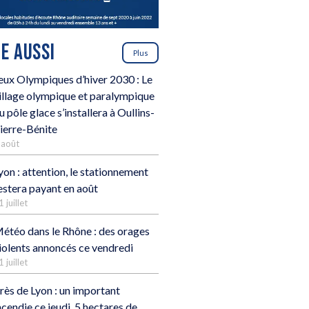
RE AUSSI
Plus
eux Olympiques d’hiver 2030 : Le
illage olympique et paralympique
u pôle glace s’installera à Oullins-
ierre-Bénite
 août
yon : attention, le stationnement
estera payant en août
1 juillet
étéo dans le Rhône : des orages
iolents annoncés ce vendredi
1 juillet
rès de Lyon : un important
ncendie ce jeudi, 5 hectares de