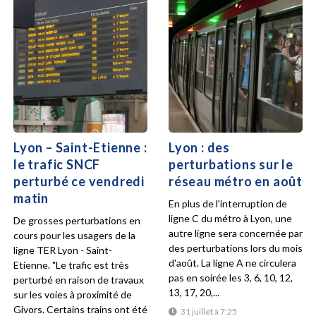
Lyon – Saint-Etienne :
Lyon : des
le trafic SNCF
perturbations sur le
perturbé ce vendredi
réseau métro en août
matin
En plus de l'interruption de
ligne C du métro à Lyon, une
De grosses perturbations en
autre ligne sera concernée par
cours pour les usagers de la
des perturbations lors du mois
ligne TER Lyon - Saint-
d'août. La ligne A ne circulera
Etienne. "Le trafic est très
pas en soirée les 3, 6, 10, 12,
perturbé en raison de travaux
13, 17, 20,...
sur les voies à proximité de
Givors. Certains trains ont été
31 juillet à 7:25