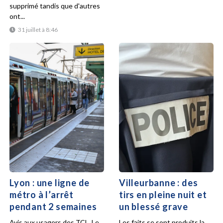
supprimé tandis que d'autres
ont...
31 juillet à 8:46
Lyon : une ligne de
Villeurbanne : des
métro à l’arrêt
tirs en pleine nuit et
pendant 2 semaines
un blessé grave
Avis aux usagers des TCL. Le
Les faits se sont produits la