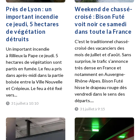
Près de Lyon : un
Weekend de chassé-
important incendie
croisé : Bison Futé
ce jeudi, 5 hectares
voit noir ce samedi
de végétation
dans toute la France
détruits
C'est le traditionnel chassé-
croisé des vacanciers des
Un important incendie
mois de juillet et d'août. Sans
à Rillieux la Pape ce jeudi. 5
surprise, le trafic s'annonce
hectares de végétation sont
très dense en France et
partis en fumée. Le feu a pris
notamment en Auvergne-
dans après-midi dans la partie
Rhône-Alpes. Bison Futé
boisée entre la Ville Nouvelle
hisse le drapeau rouge dès
et Crépieux. Le feu a été fixé
vendredi dans le sens des
vers...
départs....
31 juillet à 10:10
31 juillet à 9:15