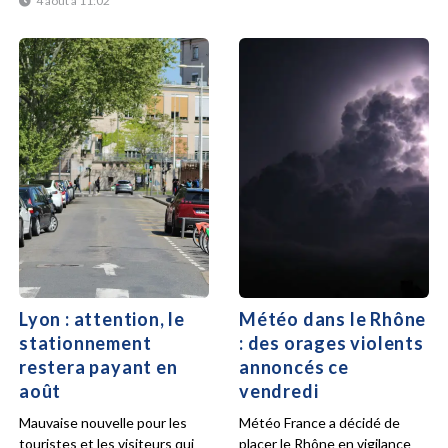
4 août à 11:02
Lyon : attention, le
Météo dans le Rhône
stationnement
: des orages violents
restera payant en
annoncés ce
août
vendredi
Mauvaise nouvelle pour les
Météo France a décidé de
touristes et les visiteurs qui
placer le Rhône en vigilance