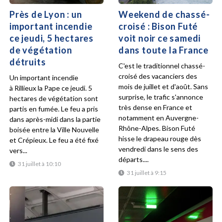
Près de Lyon : un
Weekend de chassé-
important incendie
croisé : Bison Futé
ce jeudi, 5 hectares
voit noir ce samedi
de végétation
dans toute la France
détruits
C'est le traditionnel chassé-
croisé des vacanciers des
Un important incendie
mois de juillet et d'août. Sans
à Rillieux la Pape ce jeudi. 5
surprise, le trafic s'annonce
hectares de végétation sont
très dense en France et
partis en fumée. Le feu a pris
notamment en Auvergne-
dans après-midi dans la partie
Rhône-Alpes. Bison Futé
boisée entre la Ville Nouvelle
hisse le drapeau rouge dès
et Crépieux. Le feu a été fixé
vendredi dans le sens des
vers...
départs....
31 juillet à 10:10
31 juillet à 9:15