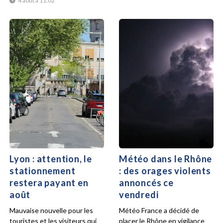
4 août à 11:02
Lyon : attention, le
Météo dans le Rhône
stationnement
: des orages violents
restera payant en
annoncés ce
août
vendredi
Mauvaise nouvelle pour les
Météo France a décidé de
touristes et les visiteurs qui
placer le Rhône en vigilance