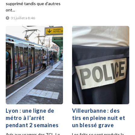
supprimé tandis que d'autres
ont...
31 juillet à 8:46
Lyon : une ligne de
Villeurbanne : des
métro à l’arrêt
tirs en pleine nuit et
pendant 2 semaines
un blessé grave
Avis aux usagers des TCL. Le
Les faits se sont produits la