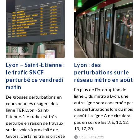
Lyon – Saint-Etienne :
Lyon : des
le trafic SNCF
perturbations sur le
perturbé ce vendredi
réseau métro en août
matin
En plus de l'interruption de
ligne C du métro à Lyon, une
De grosses perturbations en
autre ligne sera concernée par
cours pour les usagers de la
des perturbations lors du mois
ligne TER Lyon - Saint-
d'août. La ligne A ne circulera
Etienne. "Le trafic est très
pas en soirée les 3, 6, 10, 12,
perturbé en raison de travaux
13, 17, 20,...
sur les voies à proximité de
Givors. Certains trains ont été
31 juillet à 7:25