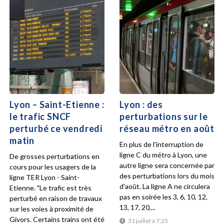
Lyon – Saint-Etienne :
Lyon : des
le trafic SNCF
perturbations sur le
perturbé ce vendredi
réseau métro en août
matin
En plus de l'interruption de
ligne C du métro à Lyon, une
De grosses perturbations en
autre ligne sera concernée par
cours pour les usagers de la
des perturbations lors du mois
ligne TER Lyon - Saint-
d'août. La ligne A ne circulera
Etienne. "Le trafic est très
pas en soirée les 3, 6, 10, 12,
perturbé en raison de travaux
13, 17, 20,...
sur les voies à proximité de
Givors. Certains trains ont été
31 juillet à 7:25