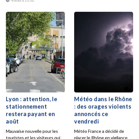
4 août à 11:02
Lyon : attention, le
Météo dans le Rhône
stationnement
: des orages violents
restera payant en
annoncés ce
août
vendredi
Mauvaise nouvelle pour les
Météo France a décidé de
touristes et les visiteurs qui
placer le Rhône en vigilance