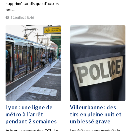
supprimé tandis que d'autres
ont...
31 juillet à 8:46
Lyon : une ligne de
Villeurbanne : des
métro à l’arrêt
tirs en pleine nuit et
pendant 2 semaines
un blessé grave
Avis aux usagers des TCL. Le
Les faits se sont produits la