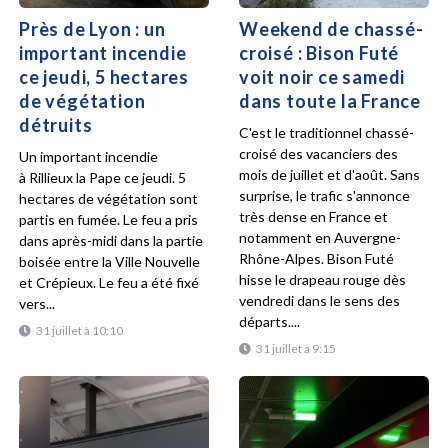
Près de Lyon : un
Weekend de chassé-
important incendie
croisé : Bison Futé
ce jeudi, 5 hectares
voit noir ce samedi
de végétation
dans toute la France
détruits
C'est le traditionnel chassé-
croisé des vacanciers des
Un important incendie
mois de juillet et d'août. Sans
à Rillieux la Pape ce jeudi. 5
surprise, le trafic s'annonce
hectares de végétation sont
très dense en France et
partis en fumée. Le feu a pris
notamment en Auvergne-
dans après-midi dans la partie
Rhône-Alpes. Bison Futé
boisée entre la Ville Nouvelle
hisse le drapeau rouge dès
et Crépieux. Le feu a été fixé
vendredi dans le sens des
vers...
départs....
31 juillet à 10:10
31 juillet à 9:15