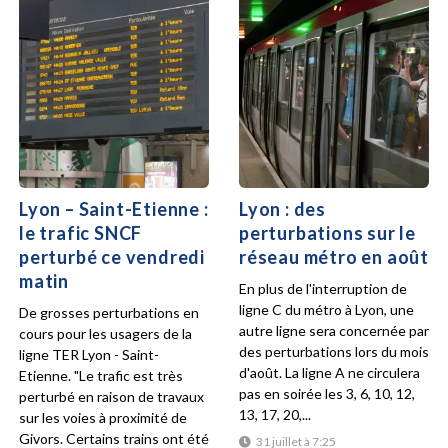
Lyon – Saint-Etienne :
Lyon : des
le trafic SNCF
perturbations sur le
perturbé ce vendredi
réseau métro en août
matin
En plus de l'interruption de
ligne C du métro à Lyon, une
De grosses perturbations en
autre ligne sera concernée par
cours pour les usagers de la
des perturbations lors du mois
ligne TER Lyon - Saint-
d'août. La ligne A ne circulera
Etienne. "Le trafic est très
pas en soirée les 3, 6, 10, 12,
perturbé en raison de travaux
13, 17, 20,...
sur les voies à proximité de
Givors. Certains trains ont été
31 juillet à 7:25