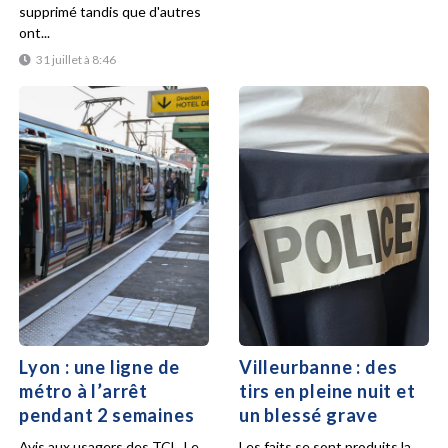
supprimé tandis que d'autres
ont...
31 juillet à 8:46
Lyon : une ligne de
Villeurbanne : des
métro à l’arrêt
tirs en pleine nuit et
pendant 2 semaines
un blessé grave
Avis aux usagers des TCL. Le
Les faits se sont produits la