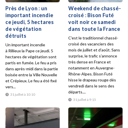
Près de Lyon : un
Weekend de chassé-
important incendie
croisé : Bison Futé
ce jeudi, 5 hectares
voit noir ce samedi
de végétation
dans toute la France
détruits
C'est le traditionnel chassé-
croisé des vacanciers des
Un important incendie
mois de juillet et d'août. Sans
à Rillieux la Pape ce jeudi. 5
surprise, le trafic s'annonce
hectares de végétation sont
très dense en France et
partis en fumée. Le feu a pris
notamment en Auvergne-
dans après-midi dans la partie
Rhône-Alpes. Bison Futé
boisée entre la Ville Nouvelle
hisse le drapeau rouge dès
et Crépieux. Le feu a été fixé
vendredi dans le sens des
vers...
départs....
31 juillet à 10:10
31 juillet à 9:15