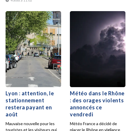
4 août à 11:02
Lyon : attention, le
Météo dans le Rhône
stationnement
: des orages violents
restera payant en
annoncés ce
août
vendredi
Mauvaise nouvelle pour les
Météo France a décidé de
touristes et les visiteurs qui
placer le Rhône en vigilance