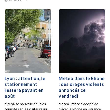
4 août à 11:02
Lyon : attention, le
Météo dans le Rhône
stationnement
: des orages violents
restera payant en
annoncés ce
août
vendredi
Mauvaise nouvelle pour les
Météo France a décidé de
touristes et les visiteurs qui
placer le Rhône en vigilance