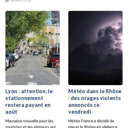
4 août à 11:02
Lyon : attention, le
Météo dans le Rhône
stationnement
: des orages violents
restera payant en
annoncés ce
août
vendredi
Mauvaise nouvelle pour les
Météo France a décidé de
touristes et les visiteurs qui
placer le Rhône en vigilance