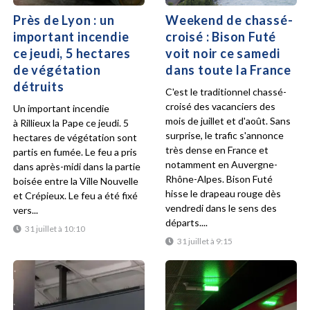
Près de Lyon : un
Weekend de chassé-
important incendie
croisé : Bison Futé
ce jeudi, 5 hectares
voit noir ce samedi
de végétation
dans toute la France
détruits
C'est le traditionnel chassé-
croisé des vacanciers des
Un important incendie
mois de juillet et d'août. Sans
à Rillieux la Pape ce jeudi. 5
surprise, le trafic s'annonce
hectares de végétation sont
très dense en France et
partis en fumée. Le feu a pris
notamment en Auvergne-
dans après-midi dans la partie
Rhône-Alpes. Bison Futé
boisée entre la Ville Nouvelle
hisse le drapeau rouge dès
et Crépieux. Le feu a été fixé
vendredi dans le sens des
vers...
départs....
31 juillet à 10:10
31 juillet à 9:15