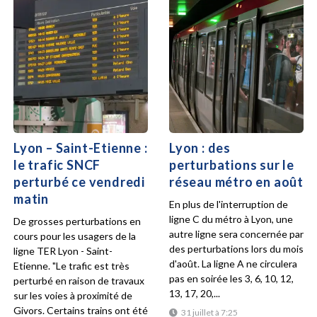
Lyon – Saint-Etienne :
Lyon : des
le trafic SNCF
perturbations sur le
perturbé ce vendredi
réseau métro en août
matin
En plus de l'interruption de
ligne C du métro à Lyon, une
De grosses perturbations en
autre ligne sera concernée par
cours pour les usagers de la
des perturbations lors du mois
ligne TER Lyon - Saint-
d'août. La ligne A ne circulera
Etienne. "Le trafic est très
pas en soirée les 3, 6, 10, 12,
perturbé en raison de travaux
13, 17, 20,...
sur les voies à proximité de
Givors. Certains trains ont été
31 juillet à 7:25