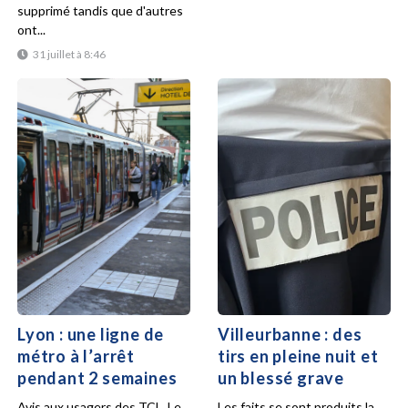
supprimé tandis que d'autres
ont...
31 juillet à 8:46
Lyon : une ligne de
Villeurbanne : des
métro à l’arrêt
tirs en pleine nuit et
pendant 2 semaines
un blessé grave
Avis aux usagers des TCL. Le
Les faits se sont produits la