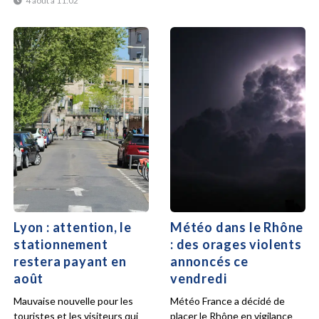
4 août à 11:02
Lyon : attention, le
Météo dans le Rhône
stationnement
: des orages violents
restera payant en
annoncés ce
août
vendredi
Mauvaise nouvelle pour les
Météo France a décidé de
touristes et les visiteurs qui
placer le Rhône en vigilance