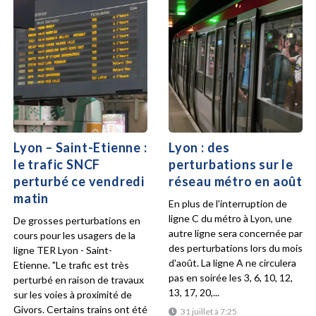
Lyon – Saint-Etienne :
Lyon : des
le trafic SNCF
perturbations sur le
perturbé ce vendredi
réseau métro en août
matin
En plus de l'interruption de
ligne C du métro à Lyon, une
De grosses perturbations en
autre ligne sera concernée par
cours pour les usagers de la
des perturbations lors du mois
ligne TER Lyon - Saint-
d'août. La ligne A ne circulera
Etienne. "Le trafic est très
pas en soirée les 3, 6, 10, 12,
perturbé en raison de travaux
13, 17, 20,...
sur les voies à proximité de
Givors. Certains trains ont été
31 juillet à 7:25