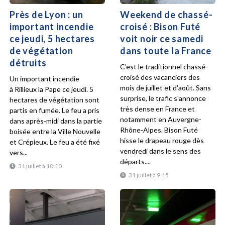
Près de Lyon : un
Weekend de chassé-
important incendie
croisé : Bison Futé
ce jeudi, 5 hectares
voit noir ce samedi
de végétation
dans toute la France
détruits
C'est le traditionnel chassé-
croisé des vacanciers des
Un important incendie
mois de juillet et d'août. Sans
à Rillieux la Pape ce jeudi. 5
surprise, le trafic s'annonce
hectares de végétation sont
très dense en France et
partis en fumée. Le feu a pris
notamment en Auvergne-
dans après-midi dans la partie
Rhône-Alpes. Bison Futé
boisée entre la Ville Nouvelle
hisse le drapeau rouge dès
et Crépieux. Le feu a été fixé
vendredi dans le sens des
vers...
départs....
31 juillet à 10:10
31 juillet à 9:15