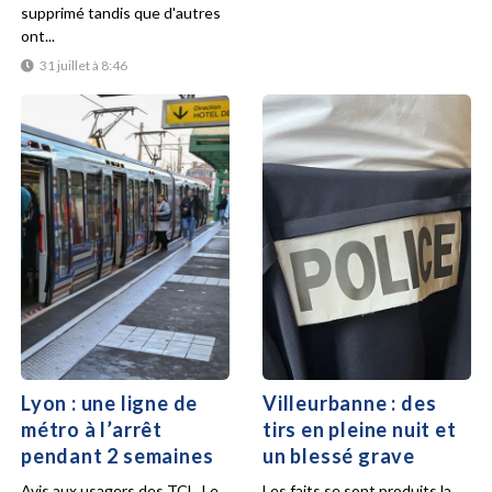
supprimé tandis que d'autres
ont...
31 juillet à 8:46
Lyon : une ligne de
Villeurbanne : des
métro à l’arrêt
tirs en pleine nuit et
pendant 2 semaines
un blessé grave
Avis aux usagers des TCL. Le
Les faits se sont produits la