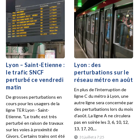
Lyon – Saint-Etienne :
Lyon : des
le trafic SNCF
perturbations sur le
perturbé ce vendredi
réseau métro en août
matin
En plus de l'interruption de
ligne C du métro à Lyon, une
De grosses perturbations en
autre ligne sera concernée par
cours pour les usagers de la
des perturbations lors du mois
ligne TER Lyon - Saint-
d'août. La ligne A ne circulera
Etienne. "Le trafic est très
pas en soirée les 3, 6, 10, 12,
perturbé en raison de travaux
13, 17, 20,...
sur les voies à proximité de
Givors. Certains trains ont été
31 juillet à 7:25