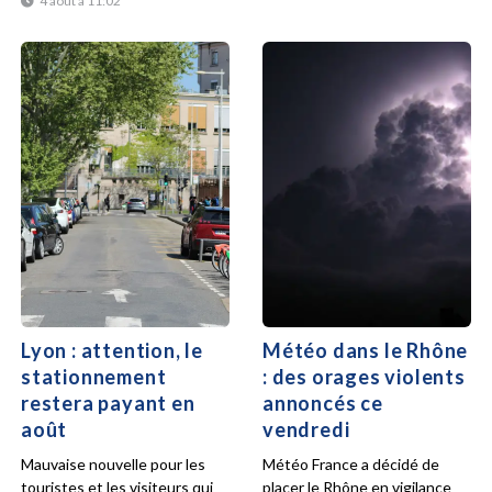
4 août à 11:02
Lyon : attention, le
Météo dans le Rhône
stationnement
: des orages violents
restera payant en
annoncés ce
août
vendredi
Mauvaise nouvelle pour les
Météo France a décidé de
touristes et les visiteurs qui
placer le Rhône en vigilance