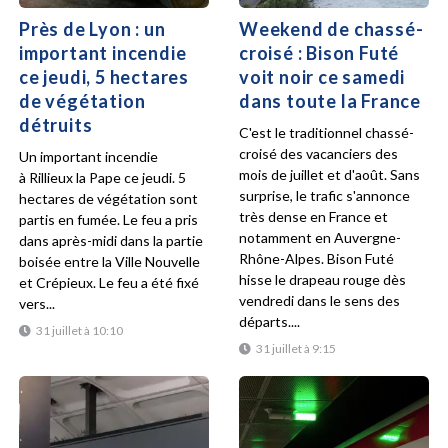
Près de Lyon : un
Weekend de chassé-
important incendie
croisé : Bison Futé
ce jeudi, 5 hectares
voit noir ce samedi
de végétation
dans toute la France
détruits
C'est le traditionnel chassé-
croisé des vacanciers des
Un important incendie
mois de juillet et d'août. Sans
à Rillieux la Pape ce jeudi. 5
surprise, le trafic s'annonce
hectares de végétation sont
très dense en France et
partis en fumée. Le feu a pris
notamment en Auvergne-
dans après-midi dans la partie
Rhône-Alpes. Bison Futé
boisée entre la Ville Nouvelle
hisse le drapeau rouge dès
et Crépieux. Le feu a été fixé
vendredi dans le sens des
vers...
départs....
31 juillet à 10:10
31 juillet à 9:15