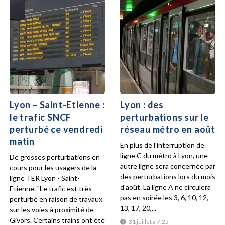
Lyon – Saint-Etienne :
Lyon : des
le trafic SNCF
perturbations sur le
perturbé ce vendredi
réseau métro en août
matin
En plus de l'interruption de
ligne C du métro à Lyon, une
De grosses perturbations en
autre ligne sera concernée par
cours pour les usagers de la
des perturbations lors du mois
ligne TER Lyon - Saint-
d'août. La ligne A ne circulera
Etienne. "Le trafic est très
pas en soirée les 3, 6, 10, 12,
perturbé en raison de travaux
13, 17, 20,...
sur les voies à proximité de
Givors. Certains trains ont été
31 juillet à 7:25