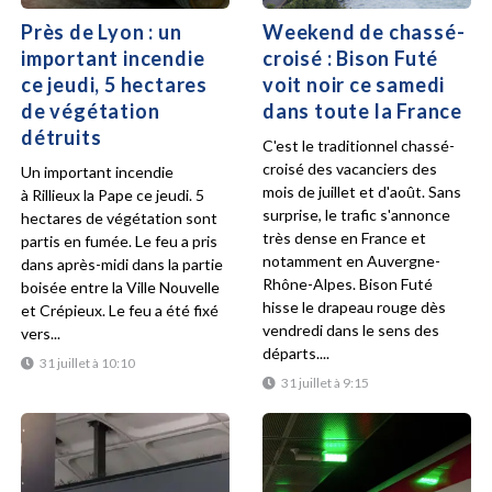
Près de Lyon : un
Weekend de chassé-
important incendie
croisé : Bison Futé
ce jeudi, 5 hectares
voit noir ce samedi
de végétation
dans toute la France
détruits
C'est le traditionnel chassé-
croisé des vacanciers des
Un important incendie
mois de juillet et d'août. Sans
à Rillieux la Pape ce jeudi. 5
surprise, le trafic s'annonce
hectares de végétation sont
très dense en France et
partis en fumée. Le feu a pris
notamment en Auvergne-
dans après-midi dans la partie
Rhône-Alpes. Bison Futé
boisée entre la Ville Nouvelle
hisse le drapeau rouge dès
et Crépieux. Le feu a été fixé
vendredi dans le sens des
vers...
départs....
31 juillet à 10:10
31 juillet à 9:15