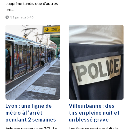
supprimé tandis que d'autres
ont...
31 juillet à 8:46
Lyon : une ligne de
Villeurbanne : des
métro à l’arrêt
tirs en pleine nuit et
pendant 2 semaines
un blessé grave
Avis aux usagers des TCL. Le
Les faits se sont produits la