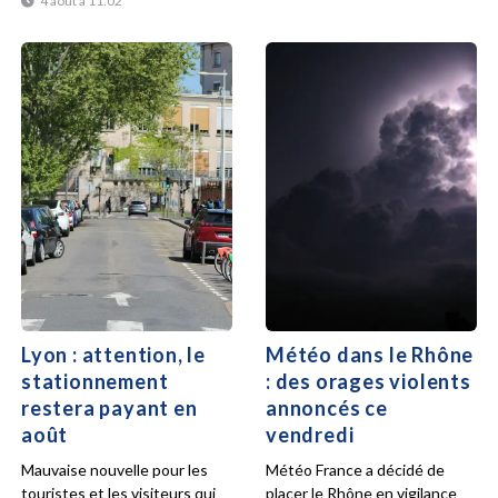
4 août à 11:02
Lyon : attention, le
Météo dans le Rhône
stationnement
: des orages violents
restera payant en
annoncés ce
août
vendredi
Mauvaise nouvelle pour les
Météo France a décidé de
touristes et les visiteurs qui
placer le Rhône en vigilance