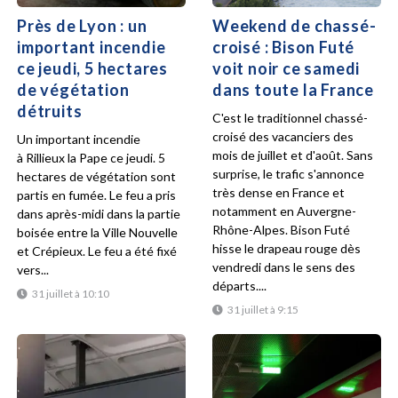
Près de Lyon : un
Weekend de chassé-
important incendie
croisé : Bison Futé
ce jeudi, 5 hectares
voit noir ce samedi
de végétation
dans toute la France
détruits
C'est le traditionnel chassé-
croisé des vacanciers des
Un important incendie
mois de juillet et d'août. Sans
à Rillieux la Pape ce jeudi. 5
surprise, le trafic s'annonce
hectares de végétation sont
très dense en France et
partis en fumée. Le feu a pris
notamment en Auvergne-
dans après-midi dans la partie
Rhône-Alpes. Bison Futé
boisée entre la Ville Nouvelle
hisse le drapeau rouge dès
et Crépieux. Le feu a été fixé
vendredi dans le sens des
vers...
départs....
31 juillet à 10:10
31 juillet à 9:15