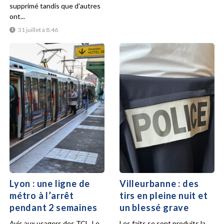
supprimé tandis que d'autres
ont...
31 juillet à 8:46
Lyon : une ligne de
Villeurbanne : des
métro à l’arrêt
tirs en pleine nuit et
pendant 2 semaines
un blessé grave
Avis aux usagers des TCL. Le
Les faits se sont produits la