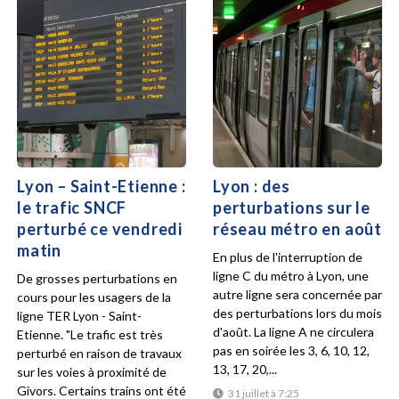
Lyon – Saint-Etienne :
Lyon : des
le trafic SNCF
perturbations sur le
perturbé ce vendredi
réseau métro en août
matin
En plus de l'interruption de
ligne C du métro à Lyon, une
De grosses perturbations en
autre ligne sera concernée par
cours pour les usagers de la
des perturbations lors du mois
ligne TER Lyon - Saint-
d'août. La ligne A ne circulera
Etienne. "Le trafic est très
pas en soirée les 3, 6, 10, 12,
perturbé en raison de travaux
13, 17, 20,...
sur les voies à proximité de
Givors. Certains trains ont été
31 juillet à 7:25