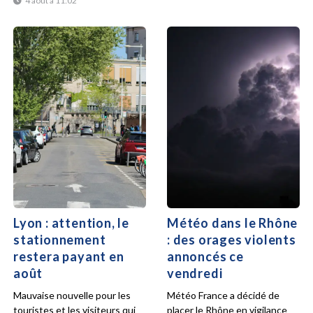
4 août à 11:02
Lyon : attention, le
Météo dans le Rhône
stationnement
: des orages violents
restera payant en
annoncés ce
août
vendredi
Mauvaise nouvelle pour les
Météo France a décidé de
touristes et les visiteurs qui
placer le Rhône en vigilance