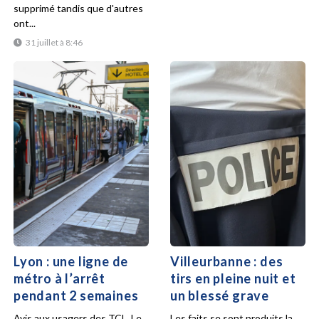
supprimé tandis que d'autres
ont...
31 juillet à 8:46
Lyon : une ligne de
Villeurbanne : des
métro à l’arrêt
tirs en pleine nuit et
pendant 2 semaines
un blessé grave
Avis aux usagers des TCL. Le
Les faits se sont produits la