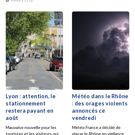
4 août à 11:02
Lyon : attention, le
Météo dans le Rhône
stationnement
: des orages violents
restera payant en
annoncés ce
août
vendredi
Mauvaise nouvelle pour les
Météo France a décidé de
touristes et les visiteurs qui
placer le Rhône en vigilance