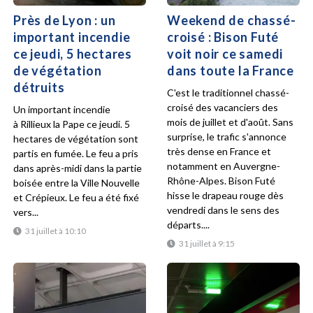
Près de Lyon : un
Weekend de chassé-
important incendie
croisé : Bison Futé
ce jeudi, 5 hectares
voit noir ce samedi
de végétation
dans toute la France
détruits
C'est le traditionnel chassé-
croisé des vacanciers des
Un important incendie
mois de juillet et d'août. Sans
à Rillieux la Pape ce jeudi. 5
surprise, le trafic s'annonce
hectares de végétation sont
très dense en France et
partis en fumée. Le feu a pris
notamment en Auvergne-
dans après-midi dans la partie
Rhône-Alpes. Bison Futé
boisée entre la Ville Nouvelle
hisse le drapeau rouge dès
et Crépieux. Le feu a été fixé
vendredi dans le sens des
vers...
départs....
31 juillet à 10:10
31 juillet à 9:15