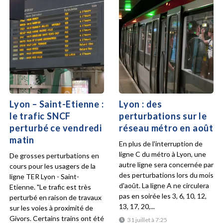
Lyon – Saint-Etienne :
Lyon : des
le trafic SNCF
perturbations sur le
perturbé ce vendredi
réseau métro en août
matin
En plus de l'interruption de
ligne C du métro à Lyon, une
De grosses perturbations en
autre ligne sera concernée par
cours pour les usagers de la
des perturbations lors du mois
ligne TER Lyon - Saint-
d'août. La ligne A ne circulera
Etienne. "Le trafic est très
pas en soirée les 3, 6, 10, 12,
perturbé en raison de travaux
13, 17, 20,...
sur les voies à proximité de
Givors. Certains trains ont été
31 juillet à 7:25