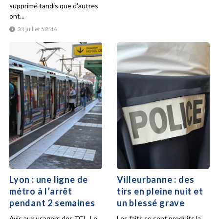
supprimé tandis que d'autres
ont...
31 juillet à 8:46
Lyon : une ligne de
Villeurbanne : des
métro à l’arrêt
tirs en pleine nuit et
pendant 2 semaines
un blessé grave
Avis aux usagers des TCL. Le
Les faits se sont produits la