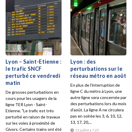
Lyon – Saint-Etienne :
Lyon : des
le trafic SNCF
perturbations sur le
perturbé ce vendredi
réseau métro en août
matin
En plus de l'interruption de
ligne C du métro à Lyon, une
De grosses perturbations en
autre ligne sera concernée par
cours pour les usagers de la
des perturbations lors du mois
ligne TER Lyon - Saint-
d'août. La ligne A ne circulera
Etienne. "Le trafic est très
pas en soirée les 3, 6, 10, 12,
perturbé en raison de travaux
13, 17, 20,...
sur les voies à proximité de
Givors. Certains trains ont été
31 juillet à 7:25