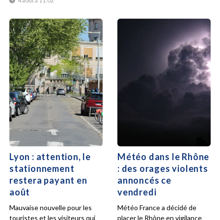
4 août à 11:02
Lyon : attention, le
Météo dans le Rhône
stationnement
: des orages violents
restera payant en
annoncés ce
août
vendredi
Mauvaise nouvelle pour les
Météo France a décidé de
touristes et les visiteurs qui
placer le Rhône en vigilance