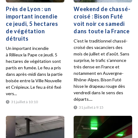
Près de Lyon : un
Weekend de chassé-
important incendie
croisé : Bison Futé
ce jeudi, 5 hectares
voit noir ce samedi
de végétation
dans toute la France
détruits
C'est le traditionnel chassé-
croisé des vacanciers des
Un important incendie
mois de juillet et d'août. Sans
à Rillieux la Pape ce jeudi. 5
surprise, le trafic s'annonce
hectares de végétation sont
très dense en France et
partis en fumée. Le feu a pris
notamment en Auvergne-
dans après-midi dans la partie
Rhône-Alpes. Bison Futé
boisée entre la Ville Nouvelle
hisse le drapeau rouge dès
et Crépieux. Le feu a été fixé
vendredi dans le sens des
vers...
départs....
31 juillet à 10:10
31 juillet à 9:15