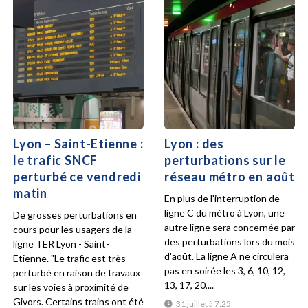
Lyon – Saint-Etienne :
Lyon : des
le trafic SNCF
perturbations sur le
perturbé ce vendredi
réseau métro en août
matin
En plus de l'interruption de
ligne C du métro à Lyon, une
De grosses perturbations en
autre ligne sera concernée par
cours pour les usagers de la
des perturbations lors du mois
ligne TER Lyon - Saint-
d'août. La ligne A ne circulera
Etienne. "Le trafic est très
pas en soirée les 3, 6, 10, 12,
perturbé en raison de travaux
13, 17, 20,...
sur les voies à proximité de
Givors. Certains trains ont été
31 juillet à 7:25