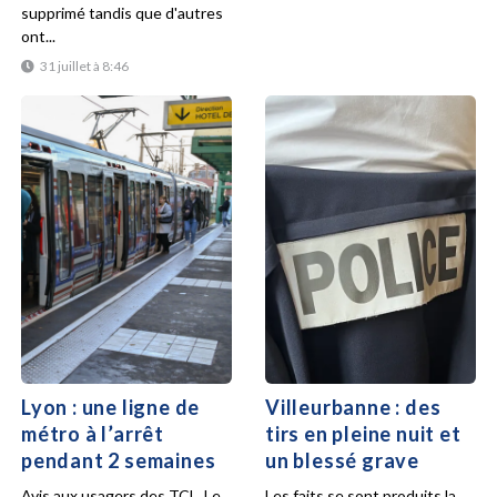
supprimé tandis que d'autres
ont...
31 juillet à 8:46
Lyon : une ligne de
Villeurbanne : des
métro à l’arrêt
tirs en pleine nuit et
pendant 2 semaines
un blessé grave
Avis aux usagers des TCL. Le
Les faits se sont produits la