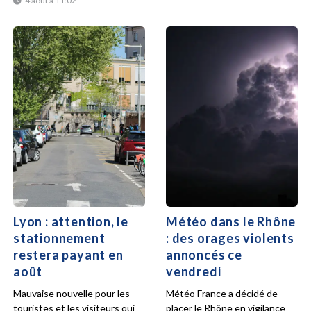
4 août à 11:02
Lyon : attention, le
Météo dans le Rhône
stationnement
: des orages violents
restera payant en
annoncés ce
août
vendredi
Mauvaise nouvelle pour les
Météo France a décidé de
touristes et les visiteurs qui
placer le Rhône en vigilance