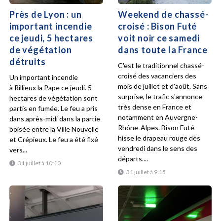
Près de Lyon : un
Weekend de chassé-
important incendie
croisé : Bison Futé
ce jeudi, 5 hectares
voit noir ce samedi
de végétation
dans toute la France
détruits
C'est le traditionnel chassé-
croisé des vacanciers des
Un important incendie
mois de juillet et d'août. Sans
à Rillieux la Pape ce jeudi. 5
surprise, le trafic s'annonce
hectares de végétation sont
très dense en France et
partis en fumée. Le feu a pris
notamment en Auvergne-
dans après-midi dans la partie
Rhône-Alpes. Bison Futé
boisée entre la Ville Nouvelle
hisse le drapeau rouge dès
et Crépieux. Le feu a été fixé
vendredi dans le sens des
vers...
départs....
31 juillet à 10:10
31 juillet à 9:15