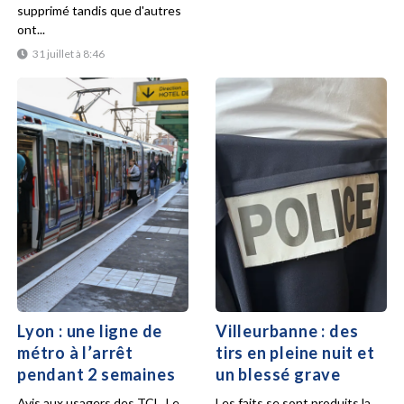
supprimé tandis que d'autres
ont...
31 juillet à 8:46
Lyon : une ligne de
Villeurbanne : des
métro à l’arrêt
tirs en pleine nuit et
pendant 2 semaines
un blessé grave
Avis aux usagers des TCL. Le
Les faits se sont produits la