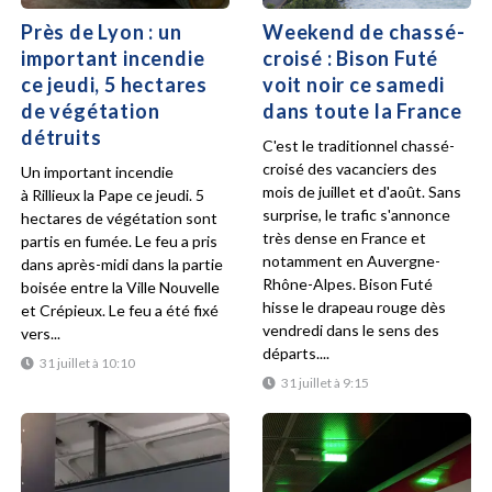
Près de Lyon : un
Weekend de chassé-
important incendie
croisé : Bison Futé
ce jeudi, 5 hectares
voit noir ce samedi
de végétation
dans toute la France
détruits
C'est le traditionnel chassé-
croisé des vacanciers des
Un important incendie
mois de juillet et d'août. Sans
à Rillieux la Pape ce jeudi. 5
surprise, le trafic s'annonce
hectares de végétation sont
très dense en France et
partis en fumée. Le feu a pris
notamment en Auvergne-
dans après-midi dans la partie
Rhône-Alpes. Bison Futé
boisée entre la Ville Nouvelle
hisse le drapeau rouge dès
et Crépieux. Le feu a été fixé
vendredi dans le sens des
vers...
départs....
31 juillet à 10:10
31 juillet à 9:15