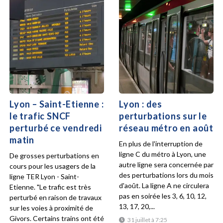
Lyon – Saint-Etienne :
Lyon : des
le trafic SNCF
perturbations sur le
perturbé ce vendredi
réseau métro en août
matin
En plus de l'interruption de
ligne C du métro à Lyon, une
De grosses perturbations en
autre ligne sera concernée par
cours pour les usagers de la
des perturbations lors du mois
ligne TER Lyon - Saint-
d'août. La ligne A ne circulera
Etienne. "Le trafic est très
pas en soirée les 3, 6, 10, 12,
perturbé en raison de travaux
13, 17, 20,...
sur les voies à proximité de
Givors. Certains trains ont été
31 juillet à 7:25