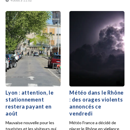
4 août à 11:02
Lyon : attention, le
Météo dans le Rhône
stationnement
: des orages violents
restera payant en
annoncés ce
août
vendredi
Mauvaise nouvelle pour les
Météo France a décidé de
touristes et les visiteurs qui
placer le Rhône en vigilance