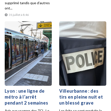
supprimé tandis que d'autres
ont...
31 juillet à 8:46
Lyon : une ligne de
Villeurbanne : des
métro à l’arrêt
tirs en pleine nuit et
pendant 2 semaines
un blessé grave
Avis aux usagers des TCL. Le
Les faits se sont produits la