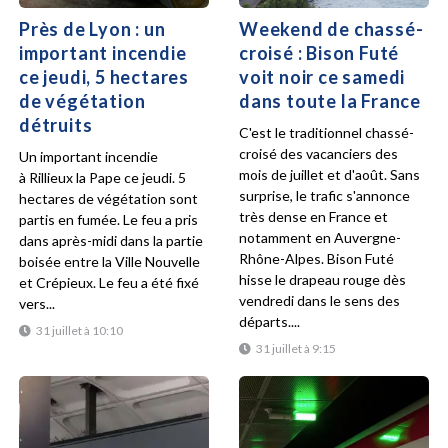
Près de Lyon : un
Weekend de chassé-
important incendie
croisé : Bison Futé
ce jeudi, 5 hectares
voit noir ce samedi
de végétation
dans toute la France
détruits
C'est le traditionnel chassé-
croisé des vacanciers des
Un important incendie
mois de juillet et d'août. Sans
à Rillieux la Pape ce jeudi. 5
surprise, le trafic s'annonce
hectares de végétation sont
très dense en France et
partis en fumée. Le feu a pris
notamment en Auvergne-
dans après-midi dans la partie
Rhône-Alpes. Bison Futé
boisée entre la Ville Nouvelle
hisse le drapeau rouge dès
et Crépieux. Le feu a été fixé
vendredi dans le sens des
vers...
départs....
31 juillet à 10:10
31 juillet à 9:15