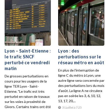
Lyon – Saint-Etienne :
Lyon : des
le trafic SNCF
perturbations sur le
perturbé ce vendredi
réseau métro en août
matin
En plus de l'interruption de
ligne C du métro à Lyon, une
De grosses perturbations en
autre ligne sera concernée par
cours pour les usagers de la
des perturbations lors du mois
ligne TER Lyon - Saint-
d'août. La ligne A ne circulera
Etienne. "Le trafic est très
pas en soirée les 3, 6, 10, 12,
perturbé en raison de travaux
13, 17, 20,...
sur les voies à proximité de
Givors. Certains trains ont été
31 juillet à 7:25