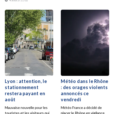
4 août à 11:02
Lyon : attention, le
Météo dans le Rhône
stationnement
: des orages violents
restera payant en
annoncés ce
août
vendredi
Mauvaise nouvelle pour les
Météo France a décidé de
touristes et les visiteurs qui
placer le Rhône en vigilance