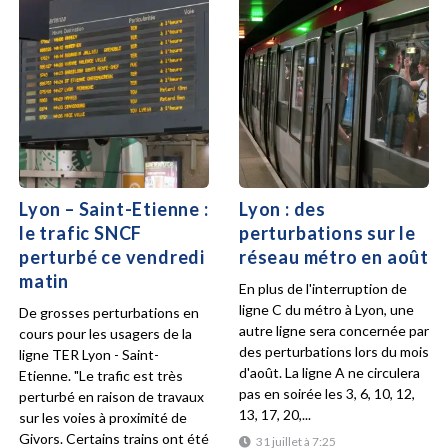
Lyon – Saint-Etienne :
Lyon : des
le trafic SNCF
perturbations sur le
perturbé ce vendredi
réseau métro en août
matin
En plus de l'interruption de
ligne C du métro à Lyon, une
De grosses perturbations en
autre ligne sera concernée par
cours pour les usagers de la
des perturbations lors du mois
ligne TER Lyon - Saint-
d'août. La ligne A ne circulera
Etienne. "Le trafic est très
pas en soirée les 3, 6, 10, 12,
perturbé en raison de travaux
13, 17, 20,...
sur les voies à proximité de
Givors. Certains trains ont été
31 juillet à 7:25