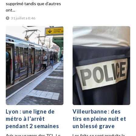
supprimé tandis que d'autres
ont...
31 juillet à 8:46
Lyon : une ligne de
Villeurbanne : des
métro à l’arrêt
tirs en pleine nuit et
pendant 2 semaines
un blessé grave
Avis aux usagers des TCL. Le
Les faits se sont produits la