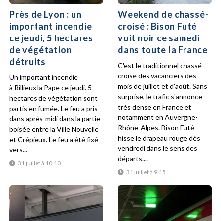
Près de Lyon : un
Weekend de chassé-
important incendie
croisé : Bison Futé
ce jeudi, 5 hectares
voit noir ce samedi
de végétation
dans toute la France
détruits
C'est le traditionnel chassé-
croisé des vacanciers des
Un important incendie
mois de juillet et d'août. Sans
à Rillieux la Pape ce jeudi. 5
surprise, le trafic s'annonce
hectares de végétation sont
très dense en France et
partis en fumée. Le feu a pris
notamment en Auvergne-
dans après-midi dans la partie
Rhône-Alpes. Bison Futé
boisée entre la Ville Nouvelle
hisse le drapeau rouge dès
et Crépieux. Le feu a été fixé
vendredi dans le sens des
vers...
départs....
31 juillet à 10:10
31 juillet à 9:15