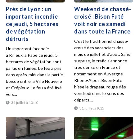
Près de Lyon : un
Weekend de chassé-
important incendie
croisé : Bison Futé
ce jeudi, 5 hectares
voit noir ce samedi
de végétation
dans toute la France
détruits
C'est le traditionnel chassé-
croisé des vacanciers des
Un important incendie
mois de juillet et d'août. Sans
à Rillieux la Pape ce jeudi. 5
surprise, le trafic s'annonce
hectares de végétation sont
très dense en France et
partis en fumée. Le feu a pris
notamment en Auvergne-
dans après-midi dans la partie
Rhône-Alpes. Bison Futé
boisée entre la Ville Nouvelle
hisse le drapeau rouge dès
et Crépieux. Le feu a été fixé
vendredi dans le sens des
vers...
départs....
31 juillet à 10:10
31 juillet à 9:15