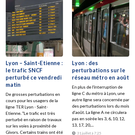
Lyon – Saint-Etienne :
Lyon : des
le trafic SNCF
perturbations sur le
perturbé ce vendredi
réseau métro en août
matin
En plus de l'interruption de
ligne C du métro à Lyon, une
De grosses perturbations en
autre ligne sera concernée par
cours pour les usagers de la
des perturbations lors du mois
ligne TER Lyon - Saint-
d'août. La ligne A ne circulera
Etienne. "Le trafic est très
pas en soirée les 3, 6, 10, 12,
perturbé en raison de travaux
13, 17, 20,...
sur les voies à proximité de
Givors. Certains trains ont été
31 juillet à 7:25