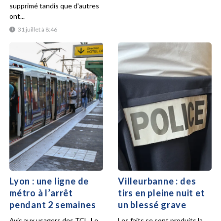
supprimé tandis que d'autres
ont...
31 juillet à 8:46
Lyon : une ligne de
Villeurbanne : des
métro à l’arrêt
tirs en pleine nuit et
pendant 2 semaines
un blessé grave
Avis aux usagers des TCL. Le
Les faits se sont produits la