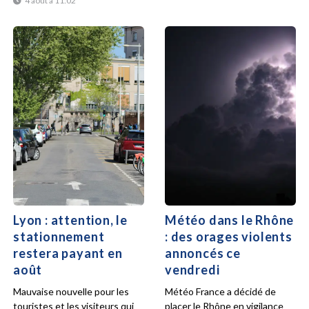
4 août à 11:02
Lyon : attention, le
Météo dans le Rhône
stationnement
: des orages violents
restera payant en
annoncés ce
août
vendredi
Mauvaise nouvelle pour les
Météo France a décidé de
touristes et les visiteurs qui
placer le Rhône en vigilance