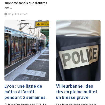
supprimé tandis que d'autres
ont...
31 juillet à 8:46
Lyon : une ligne de
Villeurbanne : des
métro à l’arrêt
tirs en pleine nuit et
pendant 2 semaines
un blessé grave
Avis aux usagers des TCL. Le
Les faits se sont produits la