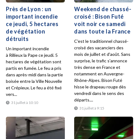
Près de Lyon : un
Weekend de chassé-
important incendie
croisé : Bison Futé
ce jeudi, 5 hectares
voit noir ce samedi
de végétation
dans toute la France
détruits
C'est le traditionnel chassé-
croisé des vacanciers des
Un important incendie
mois de juillet et d'août. Sans
à Rillieux la Pape ce jeudi. 5
surprise, le trafic s'annonce
hectares de végétation sont
très dense en France et
partis en fumée. Le feu a pris
notamment en Auvergne-
dans après-midi dans la partie
Rhône-Alpes. Bison Futé
boisée entre la Ville Nouvelle
hisse le drapeau rouge dès
et Crépieux. Le feu a été fixé
vendredi dans le sens des
vers...
départs....
31 juillet à 10:10
31 juillet à 9:15