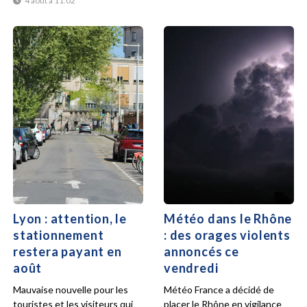
4 août à 11:02
Lyon : attention, le
Météo dans le Rhône
stationnement
: des orages violents
restera payant en
annoncés ce
août
vendredi
Mauvaise nouvelle pour les
Météo France a décidé de
touristes et les visiteurs qui
placer le Rhône en vigilance