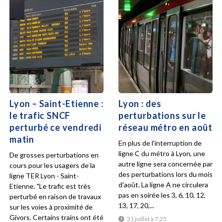
Lyon – Saint-Etienne :
Lyon : des
le trafic SNCF
perturbations sur le
perturbé ce vendredi
réseau métro en août
matin
En plus de l'interruption de
ligne C du métro à Lyon, une
De grosses perturbations en
autre ligne sera concernée par
cours pour les usagers de la
des perturbations lors du mois
ligne TER Lyon - Saint-
d'août. La ligne A ne circulera
Etienne. "Le trafic est très
pas en soirée les 3, 6, 10, 12,
perturbé en raison de travaux
13, 17, 20,...
sur les voies à proximité de
Givors. Certains trains ont été
31 juillet à 7:25