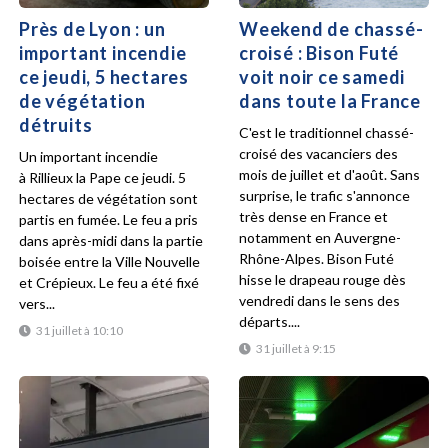
Près de Lyon : un
Weekend de chassé-
important incendie
croisé : Bison Futé
ce jeudi, 5 hectares
voit noir ce samedi
de végétation
dans toute la France
détruits
C'est le traditionnel chassé-
croisé des vacanciers des
Un important incendie
mois de juillet et d'août. Sans
à Rillieux la Pape ce jeudi. 5
surprise, le trafic s'annonce
hectares de végétation sont
très dense en France et
partis en fumée. Le feu a pris
notamment en Auvergne-
dans après-midi dans la partie
Rhône-Alpes. Bison Futé
boisée entre la Ville Nouvelle
hisse le drapeau rouge dès
et Crépieux. Le feu a été fixé
vendredi dans le sens des
vers...
départs....
31 juillet à 10:10
31 juillet à 9:15