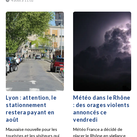
4 août à 11:02
Lyon : attention, le
Météo dans le Rhône
stationnement
: des orages violents
restera payant en
annoncés ce
août
vendredi
Mauvaise nouvelle pour les
Météo France a décidé de
touristes et les visiteurs qui
placer le Rhône en vigilance