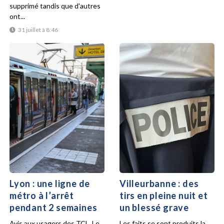
supprimé tandis que d'autres
ont...
31 juillet à 8:46
Lyon : une ligne de
Villeurbanne : des
métro à l’arrêt
tirs en pleine nuit et
pendant 2 semaines
un blessé grave
Avis aux usagers des TCL. Le
Les faits se sont produits la