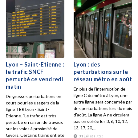
Lyon – Saint-Etienne :
Lyon : des
le trafic SNCF
perturbations sur le
perturbé ce vendredi
réseau métro en août
matin
En plus de l'interruption de
ligne C du métro à Lyon, une
De grosses perturbations en
autre ligne sera concernée par
cours pour les usagers de la
des perturbations lors du mois
ligne TER Lyon - Saint-
d'août. La ligne A ne circulera
Etienne. "Le trafic est très
pas en soirée les 3, 6, 10, 12,
perturbé en raison de travaux
13, 17, 20,...
sur les voies à proximité de
Givors. Certains trains ont été
31 juillet à 7:25