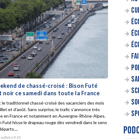
CU
ÉC
ÉC
ÉC
FA
PO
SA
kend de chassé-croisé : Bison Futé
SC
t noir ce samedi dans toute la France
SO
t le traditionnel chassé-croisé des vacanciers des mois
illet et d'août. Sans surprise, le trafic s'annonce très
SP
e en France et notamment en Auvergne-Rhône-Alpes.
n Futé hisse le drapeau rouge dès vendredi dans le sens
POD
éparts....
 juillet à 9:15