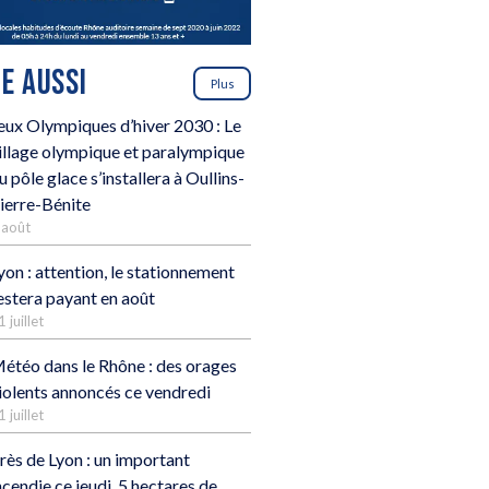
RE AUSSI
Plus
eux Olympiques d’hiver 2030 : Le
illage olympique et paralympique
u pôle glace s’installera à Oullins-
ierre-Bénite
 août
yon : attention, le stationnement
estera payant en août
1 juillet
étéo dans le Rhône : des orages
iolents annoncés ce vendredi
1 juillet
rès de Lyon : un important
ncendie ce jeudi, 5 hectares de