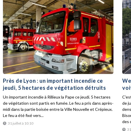
Près de Lyon : un important incendie ce
Wee
jeudi, 5 hectares de végétation détruits
voi
Un important incendie à Rillieux la Pape ce jeudi. 5 hectares
C'es
de végétation sont partis en fumée. Le feu a pris dans après-
de ju
midi dans la partie boisée entre la Ville Nouvelle et Crépieux.
dens
Le feu a été fixé vers...
Biso
des d
31 juillet à 10:10
31