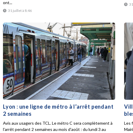
ont...
31
31 juillet à 8:46
Lyon : une ligne de métro à l’arrêt pendant
Vil
2 semaines
ble
Avis aux usagers des TCL. Le métro C sera complètement à
Les f
l'arrêt pendant 2 semaines au mois d'août : du lundi 3 au
Mair