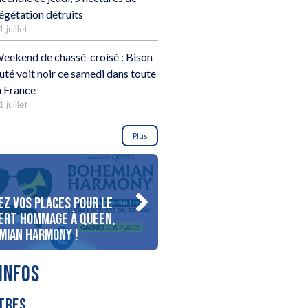
égétation détruits
1 juillet
eekend de chassé-croisé : Bison
uté voit noir ce samedi dans toute
a France
1 juillet
Plus
ez vos places pour le
Gagnez votre séjour pour 
ert Hommage à Queen,
personnes au bord du lac
mian Harmony !
d’Annecy !
INFOS
TRES