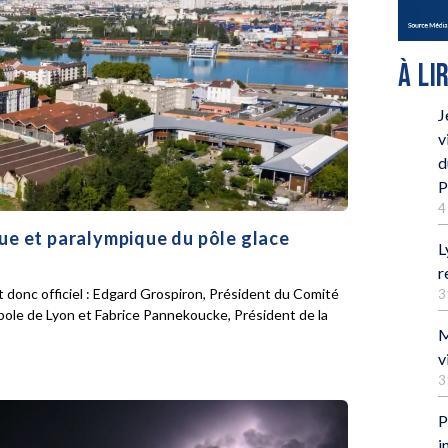
À LI
J
v
d
P
4
que et paralympique du pôle glace
L
r
 donc officiel : Edgard Grospiron, Président du Comité
3
pole de Lyon et Fabrice Pannekoucke, Président de la
M
v
3
P
i