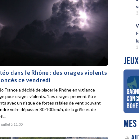
v
3
W
F
l
3
JEUX
éo dans le Rhône : des orages violents
oncés ce vendredi
o France a décidé de placer le Rhône en vigilance
Gagn
ge pour orages violents. "Les orages peuvent être
conc
ents avec un risque de fortes rafales de vent pouvant
Bohe
indre voire dépasser 80-100km/h, de la grêle et de
s...
MES 
 juillet à 11:05
AU