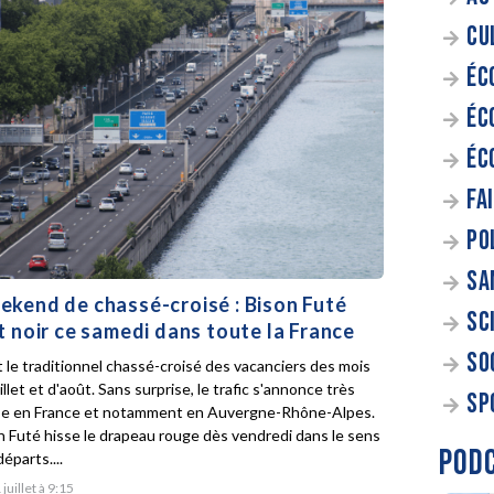
CU
ÉC
ÉC
ÉC
FA
PO
SA
kend de chassé-croisé : Bison Futé
SC
t noir ce samedi dans toute la France
SO
t le traditionnel chassé-croisé des vacanciers des mois
illet et d'août. Sans surprise, le trafic s'annonce très
SP
e en France et notamment en Auvergne-Rhône-Alpes.
n Futé hisse le drapeau rouge dès vendredi dans le sens
POD
éparts....
 juillet à 9:15