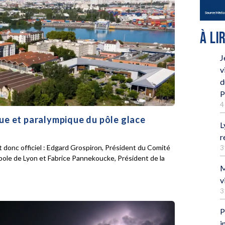
À LI
J
v
d
P
4
que et paralympique du pôle glace
L
r
 donc officiel : Edgard Grospiron, Président du Comité
3
pole de Lyon et Fabrice Pannekoucke, Président de la
M
v
3
P
i