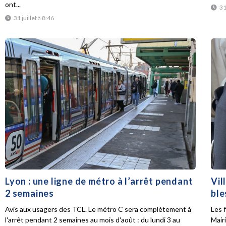
ont...
31
31 juillet à 8:46
Lyon : une ligne de métro à l’arrêt pendant
Vil
2 semaines
ble
Avis aux usagers des TCL. Le métro C sera complètement à
Les f
l'arrêt pendant 2 semaines au mois d'août : du lundi 3 au
Mair