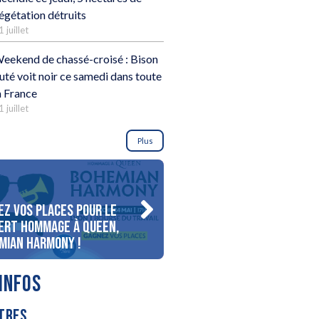
égétation détruits
1 juillet
eekend de chassé-croisé : Bison
uté voit noir ce samedi dans toute
a France
1 juillet
Plus
ez vos places pour le
Gagnez votre séjour pour 
ert Hommage à Queen,
personnes au bord du lac
mian Harmony !
d’Annecy !
INFOS
TRES