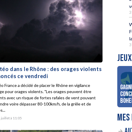
v
3
W
F
l
3
JEUX
éo dans le Rhône : des orages violents
oncés ce vendredi
o France a décidé de placer le Rhône en vigilance
Gagn
ge pour orages violents. "Les orages peuvent être
conc
ents avec un risque de fortes rafales de vent pouvant
Bohe
indre voire dépasser 80-100km/h, de la grêle et de
s...
MES 
 juillet à 11:05
AU