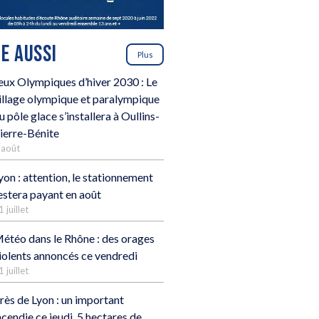
RE AUSSI
Plus
eux Olympiques d’hiver 2030 : Le
illage olympique et paralympique
u pôle glace s’installera à Oullins-
ierre-Bénite
 août
yon : attention, le stationnement
estera payant en août
1 juillet
étéo dans le Rhône : des orages
iolents annoncés ce vendredi
1 juillet
rès de Lyon : un important
ncendie ce jeudi, 5 hectares de