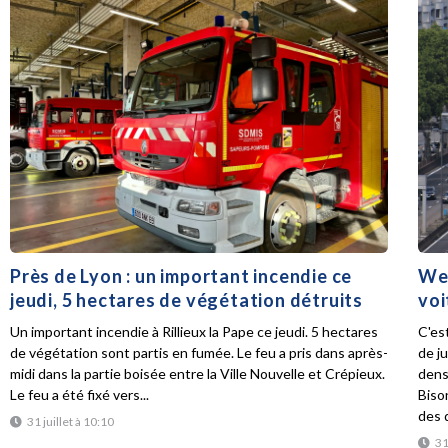
Près de Lyon : un important incendie ce
Wee
jeudi, 5 hectares de végétation détruits
voi
Un important incendie à Rillieux la Pape ce jeudi. 5 hectares
C'es
de végétation sont partis en fumée. Le feu a pris dans après-
de ju
midi dans la partie boisée entre la Ville Nouvelle et Crépieux.
dens
Le feu a été fixé vers...
Biso
des d
31 juillet à 10:10
31