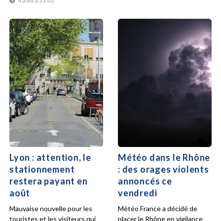
4 août à 11:02
Lyon : attention, le
Météo dans le Rhône
stationnement
: des orages violents
restera payant en
annoncés ce
août
vendredi
Mauvaise nouvelle pour les
Météo France a décidé de
touristes et les visiteurs qui
placer le Rhône en vigilance