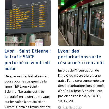
Lyon – Saint-Etienne :
Lyon : des
le trafic SNCF
perturbations sur le
perturbé ce vendredi
réseau métro en août
matin
En plus de l'interruption de
ligne C du métro à Lyon, une
De grosses perturbations en
autre ligne sera concernée par
cours pour les usagers de la
des perturbations lors du mois
ligne TER Lyon - Saint-
d'août. La ligne A ne circulera
Etienne. "Le trafic est très
pas en soirée les 3, 6, 10, 12,
perturbé en raison de travaux
13, 17, 20,...
sur les voies à proximité de
Givors. Certains trains ont été
31 juillet à 7:25