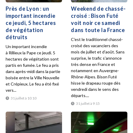
Près de Lyon : un
Weekend de chassé-
important incendie
croisé : Bison Futé
ce jeudi, 5 hectares
voit noir ce samedi
de végétation
dans toute la France
détruits
C'est le traditionnel chassé-
croisé des vacanciers des
Un important incendie
mois de juillet et d'août. Sans
à Rillieux la Pape ce jeudi. 5
surprise, le trafic s'annonce
hectares de végétation sont
très dense en France et
partis en fumée. Le feu a pris
notamment en Auvergne-
dans après-midi dans la partie
Rhône-Alpes. Bison Futé
boisée entre la Ville Nouvelle
hisse le drapeau rouge dès
et Crépieux. Le feu a été fixé
vendredi dans le sens des
vers...
départs....
31 juillet à 10:10
31 juillet à 9:15