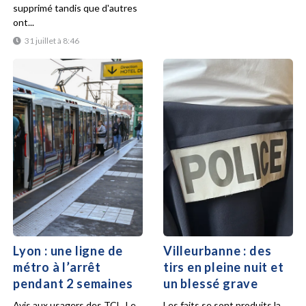
supprimé tandis que d'autres
ont...
31 juillet à 8:46
Lyon : une ligne de
Villeurbanne : des
métro à l’arrêt
tirs en pleine nuit et
pendant 2 semaines
un blessé grave
Avis aux usagers des TCL. Le
Les faits se sont produits la