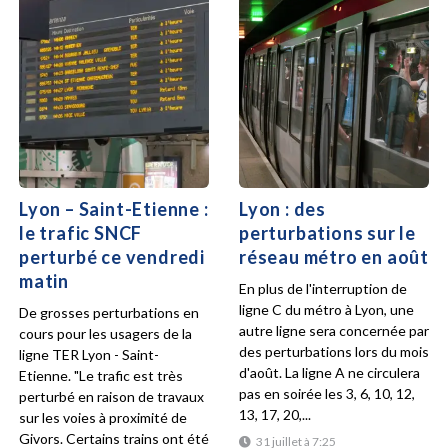
Lyon – Saint-Etienne :
Lyon : des
le trafic SNCF
perturbations sur le
perturbé ce vendredi
réseau métro en août
matin
En plus de l'interruption de
ligne C du métro à Lyon, une
De grosses perturbations en
autre ligne sera concernée par
cours pour les usagers de la
des perturbations lors du mois
ligne TER Lyon - Saint-
d'août. La ligne A ne circulera
Etienne. "Le trafic est très
pas en soirée les 3, 6, 10, 12,
perturbé en raison de travaux
13, 17, 20,...
sur les voies à proximité de
Givors. Certains trains ont été
31 juillet à 7:25