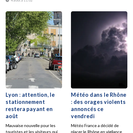
4 août à 11:02
Lyon : attention, le
Météo dans le Rhône
stationnement
: des orages violents
restera payant en
annoncés ce
août
vendredi
Mauvaise nouvelle pour les
Météo France a décidé de
touristes et les visiteurs qui
placer le Rhône en vigilance