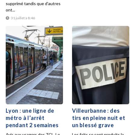
supprimé tandis que d'autres
ont...
31 juillet à 8:46
Lyon : une ligne de
Villeurbanne : des
métro à l’arrêt
tirs en pleine nuit et
pendant 2 semaines
un blessé grave
Avis aux usagers des TCL. Le
Les faits se sont produits la