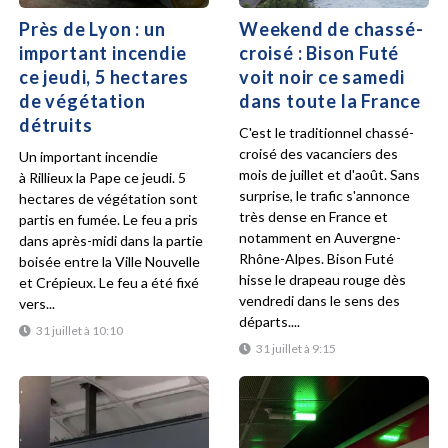
Près de Lyon : un
Weekend de chassé-
important incendie
croisé : Bison Futé
ce jeudi, 5 hectares
voit noir ce samedi
de végétation
dans toute la France
détruits
C'est le traditionnel chassé-
croisé des vacanciers des
Un important incendie
mois de juillet et d'août. Sans
à Rillieux la Pape ce jeudi. 5
surprise, le trafic s'annonce
hectares de végétation sont
très dense en France et
partis en fumée. Le feu a pris
notamment en Auvergne-
dans après-midi dans la partie
Rhône-Alpes. Bison Futé
boisée entre la Ville Nouvelle
hisse le drapeau rouge dès
et Crépieux. Le feu a été fixé
vendredi dans le sens des
vers...
départs....
31 juillet à 10:10
31 juillet à 9:15