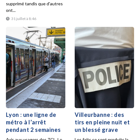
supprimé tandis que d'autres
ont...
31 juillet à 8:46
Lyon : une ligne de
Villeurbanne : des
métro à l’arrêt
tirs en pleine nuit et
pendant 2 semaines
un blessé grave
Avis aux usagers des TCL. Le
Les faits se sont produits la