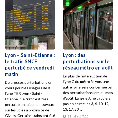
Lyon – Saint-Etienne :
Lyon : des
le trafic SNCF
perturbations sur le
perturbé ce vendredi
réseau métro en août
matin
En plus de l'interruption de
ligne C du métro à Lyon, une
De grosses perturbations en
autre ligne sera concernée par
cours pour les usagers de la
des perturbations lors du mois
ligne TER Lyon - Saint-
d'août. La ligne A ne circulera
Etienne. "Le trafic est très
pas en soirée les 3, 6, 10, 12,
perturbé en raison de travaux
13, 17, 20,...
sur les voies à proximité de
Givors. Certains trains ont été
31 juillet à 7:25