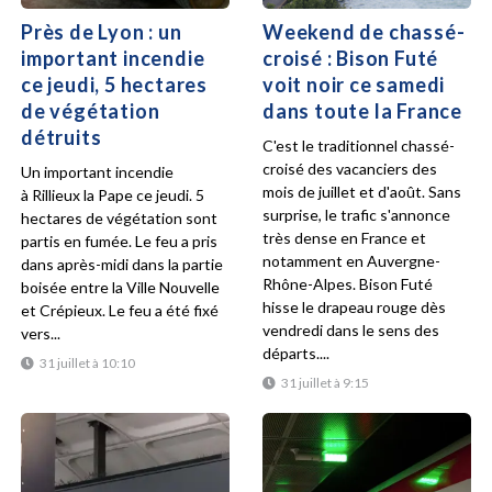
Près de Lyon : un
Weekend de chassé-
important incendie
croisé : Bison Futé
ce jeudi, 5 hectares
voit noir ce samedi
de végétation
dans toute la France
détruits
C'est le traditionnel chassé-
croisé des vacanciers des
Un important incendie
mois de juillet et d'août. Sans
à Rillieux la Pape ce jeudi. 5
surprise, le trafic s'annonce
hectares de végétation sont
très dense en France et
partis en fumée. Le feu a pris
notamment en Auvergne-
dans après-midi dans la partie
Rhône-Alpes. Bison Futé
boisée entre la Ville Nouvelle
hisse le drapeau rouge dès
et Crépieux. Le feu a été fixé
vendredi dans le sens des
vers...
départs....
31 juillet à 10:10
31 juillet à 9:15