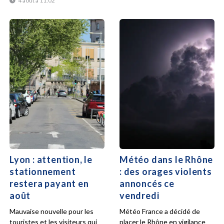
4 août à 11:02
Lyon : attention, le
Météo dans le Rhône
stationnement
: des orages violents
restera payant en
annoncés ce
août
vendredi
Mauvaise nouvelle pour les
Météo France a décidé de
touristes et les visiteurs qui
placer le Rhône en vigilance