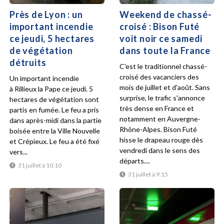
Près de Lyon : un
Weekend de chassé-
important incendie
croisé : Bison Futé
ce jeudi, 5 hectares
voit noir ce samedi
de végétation
dans toute la France
détruits
C'est le traditionnel chassé-
croisé des vacanciers des
Un important incendie
mois de juillet et d'août. Sans
à Rillieux la Pape ce jeudi. 5
surprise, le trafic s'annonce
hectares de végétation sont
très dense en France et
partis en fumée. Le feu a pris
notamment en Auvergne-
dans après-midi dans la partie
Rhône-Alpes. Bison Futé
boisée entre la Ville Nouvelle
hisse le drapeau rouge dès
et Crépieux. Le feu a été fixé
vendredi dans le sens des
vers...
départs....
31 juillet à 10:10
31 juillet à 9:15