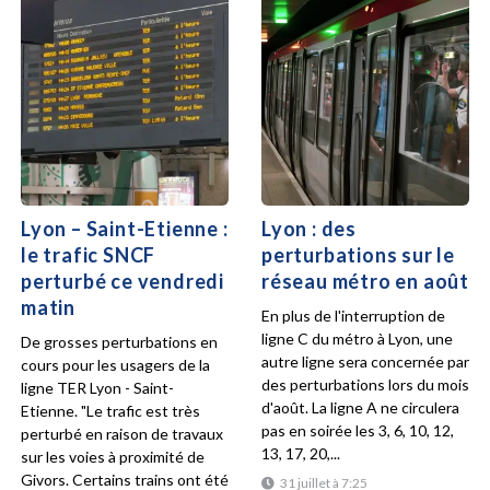
Lyon – Saint-Etienne :
Lyon : des
le trafic SNCF
perturbations sur le
perturbé ce vendredi
réseau métro en août
matin
En plus de l'interruption de
ligne C du métro à Lyon, une
De grosses perturbations en
autre ligne sera concernée par
cours pour les usagers de la
des perturbations lors du mois
ligne TER Lyon - Saint-
d'août. La ligne A ne circulera
Etienne. "Le trafic est très
pas en soirée les 3, 6, 10, 12,
perturbé en raison de travaux
13, 17, 20,...
sur les voies à proximité de
Givors. Certains trains ont été
31 juillet à 7:25