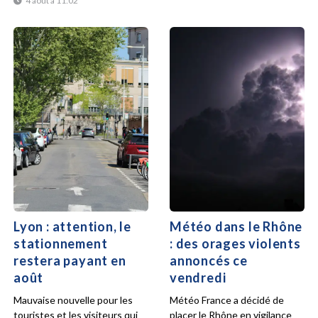
4 août à 11:02
Lyon : attention, le
Météo dans le Rhône
stationnement
: des orages violents
restera payant en
annoncés ce
août
vendredi
Mauvaise nouvelle pour les
Météo France a décidé de
touristes et les visiteurs qui
placer le Rhône en vigilance