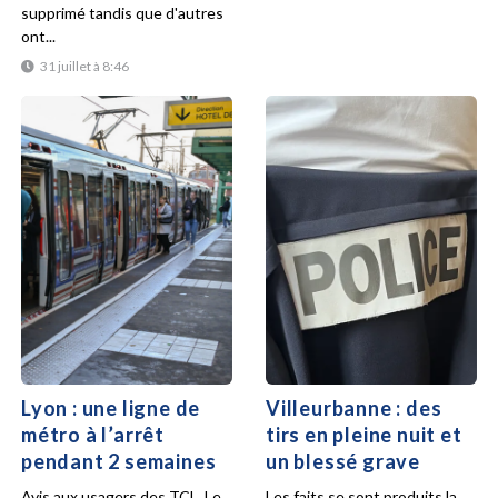
supprimé tandis que d'autres
ont...
31 juillet à 8:46
Lyon : une ligne de
Villeurbanne : des
métro à l’arrêt
tirs en pleine nuit et
pendant 2 semaines
un blessé grave
Avis aux usagers des TCL. Le
Les faits se sont produits la