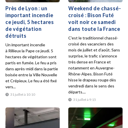
Près de Lyon : un
Weekend de chassé-
important incendie
croisé : Bison Futé
ce jeudi, 5 hectares
voit noir ce samedi
de végétation
dans toute la France
détruits
C'est le traditionnel chassé-
croisé des vacanciers des
Un important incendie
mois de juillet et d'août. Sans
à Rillieux la Pape ce jeudi. 5
surprise, le trafic s'annonce
hectares de végétation sont
très dense en France et
partis en fumée. Le feu a pris
notamment en Auvergne-
dans après-midi dans la partie
Rhône-Alpes. Bison Futé
boisée entre la Ville Nouvelle
hisse le drapeau rouge dès
et Crépieux. Le feu a été fixé
vendredi dans le sens des
vers...
départs....
31 juillet à 10:10
31 juillet à 9:15