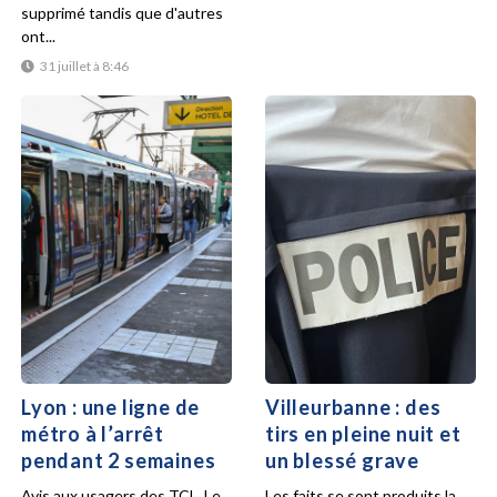
supprimé tandis que d'autres
ont...
31 juillet à 8:46
Lyon : une ligne de
Villeurbanne : des
métro à l’arrêt
tirs en pleine nuit et
pendant 2 semaines
un blessé grave
Avis aux usagers des TCL. Le
Les faits se sont produits la