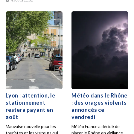
4 août à 11:02
Lyon : attention, le
Météo dans le Rhône
stationnement
: des orages violents
restera payant en
annoncés ce
août
vendredi
Mauvaise nouvelle pour les
Météo France a décidé de
touristes et les visiteurs qui
placer le Rhône en vigilance