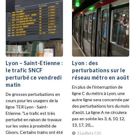
Lyon – Saint-Etienne :
Lyon : des
le trafic SNCF
perturbations sur le
perturbé ce vendredi
réseau métro en août
matin
En plus de l'interruption de
ligne C du métro à Lyon, une
De grosses perturbations en
autre ligne sera concernée par
cours pour les usagers de la
des perturbations lors du mois
ligne TER Lyon - Saint-
d'août. La ligne A ne circulera
Etienne. "Le trafic est très
pas en soirée les 3, 6, 10, 12,
perturbé en raison de travaux
13, 17, 20,...
sur les voies à proximité de
Givors. Certains trains ont été
31 juillet à 7:25