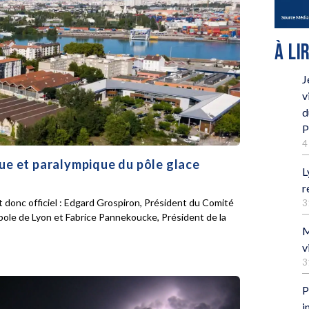
À LI
J
v
d
P
4
que et paralympique du pôle glace
L
r
 donc officiel : Edgard Grospiron, Président du Comité
3
pole de Lyon et Fabrice Pannekoucke, Président de la
M
v
3
P
i