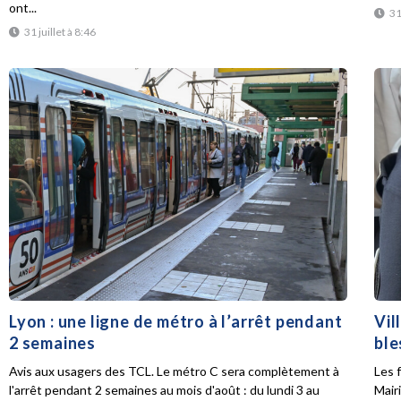
ont...
31
31 juillet à 8:46
Lyon : une ligne de métro à l’arrêt pendant
Vil
2 semaines
ble
Avis aux usagers des TCL. Le métro C sera complètement à
Les f
l'arrêt pendant 2 semaines au mois d'août : du lundi 3 au
Mair