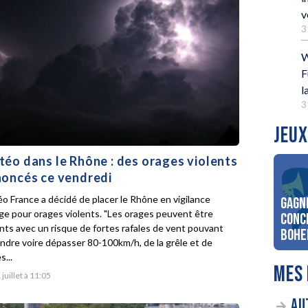
v
3
W
F
l
3
JEUX
éo dans le Rhône : des orages violents
oncés ce vendredi
o France a décidé de placer le Rhône en vigilance
Gagn
ge pour orages violents. "Les orages peuvent être
conc
ents avec un risque de fortes rafales de vent pouvant
Bohe
indre voire dépasser 80-100km/h, de la grêle et de
s...
MES 
 juillet à 11:05
AU