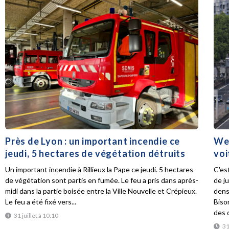
Près de Lyon : un important incendie ce
Wee
jeudi, 5 hectares de végétation détruits
voi
Un important incendie à Rillieux la Pape ce jeudi. 5 hectares
C'es
de végétation sont partis en fumée. Le feu a pris dans après-
de ju
midi dans la partie boisée entre la Ville Nouvelle et Crépieux.
dens
Le feu a été fixé vers...
Biso
des d
31 juillet à 10:10
31