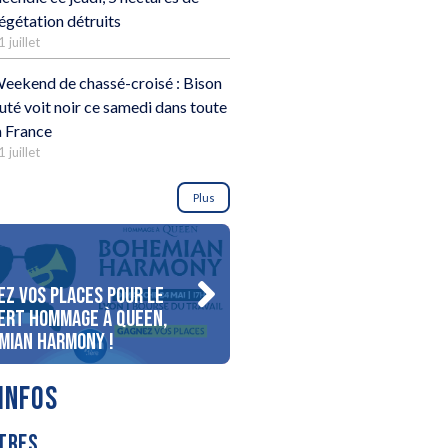
égétation détruits
1 juillet
eekend de chassé-croisé : Bison
uté voit noir ce samedi dans toute
a France
1 juillet
Plus
ez vos places pour le
Gagnez votre séjour pour 
ert Hommage à Queen,
personnes au bord du lac
mian Harmony !
d’Annecy !
INFOS
TRES