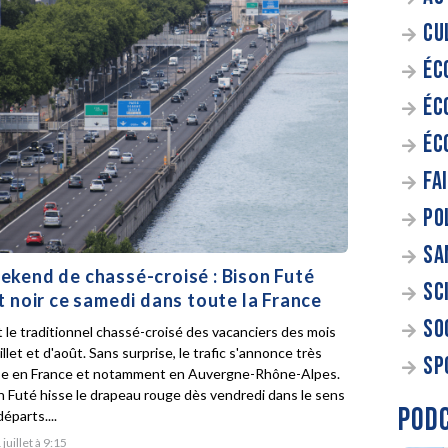
CU
ÉC
ÉC
ÉC
FA
PO
SA
kend de chassé-croisé : Bison Futé
SC
t noir ce samedi dans toute la France
SO
t le traditionnel chassé-croisé des vacanciers des mois
illet et d'août. Sans surprise, le trafic s'annonce très
SP
e en France et notamment en Auvergne-Rhône-Alpes.
n Futé hisse le drapeau rouge dès vendredi dans le sens
POD
éparts....
 juillet à 9:15