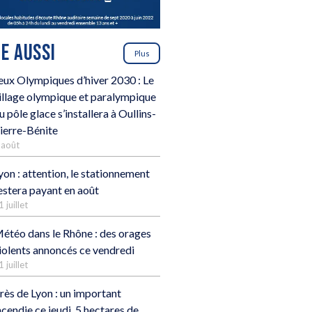
RE AUSSI
Plus
eux Olympiques d’hiver 2030 : Le
illage olympique et paralympique
u pôle glace s’installera à Oullins-
ierre-Bénite
 août
yon : attention, le stationnement
estera payant en août
1 juillet
étéo dans le Rhône : des orages
iolents annoncés ce vendredi
1 juillet
rès de Lyon : un important
ncendie ce jeudi, 5 hectares de