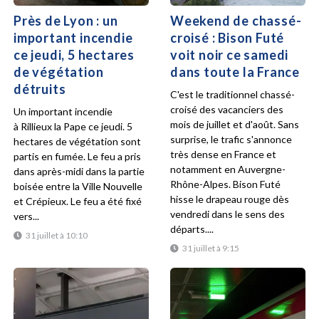
Près de Lyon : un
Weekend de chassé-
important incendie
croisé : Bison Futé
ce jeudi, 5 hectares
voit noir ce samedi
de végétation
dans toute la France
détruits
C'est le traditionnel chassé-
croisé des vacanciers des
Un important incendie
mois de juillet et d'août. Sans
à Rillieux la Pape ce jeudi. 5
surprise, le trafic s'annonce
hectares de végétation sont
très dense en France et
partis en fumée. Le feu a pris
notamment en Auvergne-
dans après-midi dans la partie
Rhône-Alpes. Bison Futé
boisée entre la Ville Nouvelle
hisse le drapeau rouge dès
et Crépieux. Le feu a été fixé
vendredi dans le sens des
vers...
départs....
31 juillet à 10:10
31 juillet à 9:15