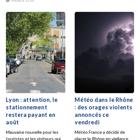
4 août à 11:02
Lyon : attention, le
Météo dans le Rhône
stationnement
: des orages violents
restera payant en
annoncés ce
août
vendredi
Mauvaise nouvelle pour les
Météo France a décidé de
touristes et les visiteurs qui
placer le Rhône en vigilance