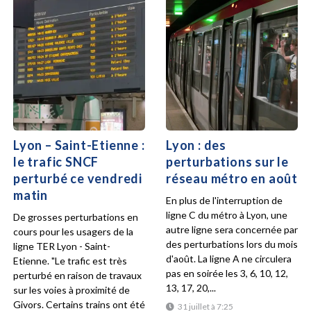
Lyon – Saint-Etienne :
Lyon : des
le trafic SNCF
perturbations sur le
perturbé ce vendredi
réseau métro en août
matin
En plus de l'interruption de
ligne C du métro à Lyon, une
De grosses perturbations en
autre ligne sera concernée par
cours pour les usagers de la
des perturbations lors du mois
ligne TER Lyon - Saint-
d'août. La ligne A ne circulera
Etienne. "Le trafic est très
pas en soirée les 3, 6, 10, 12,
perturbé en raison de travaux
13, 17, 20,...
sur les voies à proximité de
Givors. Certains trains ont été
31 juillet à 7:25