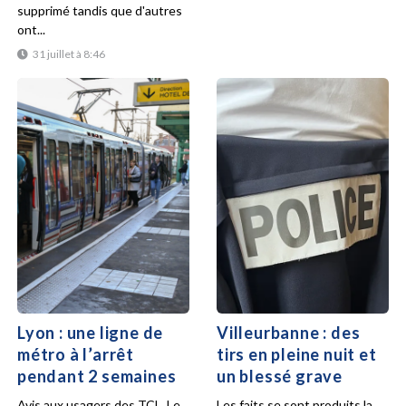
supprimé tandis que d'autres
ont...
31 juillet à 8:46
Lyon : une ligne de
Villeurbanne : des
métro à l’arrêt
tirs en pleine nuit et
pendant 2 semaines
un blessé grave
Avis aux usagers des TCL. Le
Les faits se sont produits la