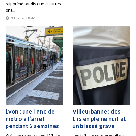
supprimé tandis que d'autres
ont...
31 juillet à 8:46
Lyon : une ligne de
Villeurbanne : des
métro à l’arrêt
tirs en pleine nuit et
pendant 2 semaines
un blessé grave
Avis aux usagers des TCL. Le
Les faits se sont produits la