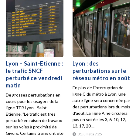
Lyon – Saint-Etienne :
Lyon : des
le trafic SNCF
perturbations sur le
perturbé ce vendredi
réseau métro en août
matin
En plus de l'interruption de
ligne C du métro à Lyon, une
De grosses perturbations en
autre ligne sera concernée par
cours pour les usagers de la
des perturbations lors du mois
ligne TER Lyon - Saint-
d'août. La ligne A ne circulera
Etienne. "Le trafic est très
pas en soirée les 3, 6, 10, 12,
perturbé en raison de travaux
13, 17, 20,...
sur les voies à proximité de
Givors. Certains trains ont été
31 juillet à 7:25