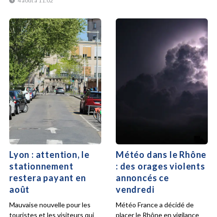
4 août à 11:02
Lyon : attention, le
Météo dans le Rhône
stationnement
: des orages violents
restera payant en
annoncés ce
août
vendredi
Mauvaise nouvelle pour les
Météo France a décidé de
touristes et les visiteurs qui
placer le Rhône en vigilance