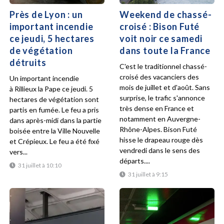
Près de Lyon : un
Weekend de chassé-
important incendie
croisé : Bison Futé
ce jeudi, 5 hectares
voit noir ce samedi
de végétation
dans toute la France
détruits
C'est le traditionnel chassé-
croisé des vacanciers des
Un important incendie
mois de juillet et d'août. Sans
à Rillieux la Pape ce jeudi. 5
surprise, le trafic s'annonce
hectares de végétation sont
très dense en France et
partis en fumée. Le feu a pris
notamment en Auvergne-
dans après-midi dans la partie
Rhône-Alpes. Bison Futé
boisée entre la Ville Nouvelle
hisse le drapeau rouge dès
et Crépieux. Le feu a été fixé
vendredi dans le sens des
vers...
départs....
31 juillet à 10:10
31 juillet à 9:15