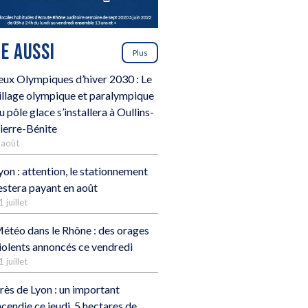
RE AUSSI
Plus
eux Olympiques d’hiver 2030 : Le
illage olympique et paralympique
u pôle glace s’installera à Oullins-
ierre-Bénite
 août
yon : attention, le stationnement
estera payant en août
1 juillet
étéo dans le Rhône : des orages
iolents annoncés ce vendredi
1 juillet
rès de Lyon : un important
ncendie ce jeudi, 5 hectares de