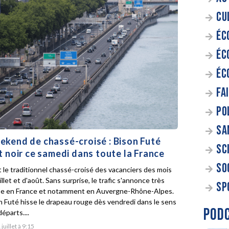
CU
ÉC
ÉC
ÉC
FA
PO
SA
kend de chassé-croisé : Bison Futé
SC
t noir ce samedi dans toute la France
SO
t le traditionnel chassé-croisé des vacanciers des mois
illet et d'août. Sans surprise, le trafic s'annonce très
SP
e en France et notamment en Auvergne-Rhône-Alpes.
n Futé hisse le drapeau rouge dès vendredi dans le sens
POD
éparts....
 juillet à 9:15