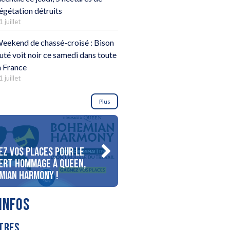
égétation détruits
1 juillet
eekend de chassé-croisé : Bison
uté voit noir ce samedi dans toute
a France
1 juillet
Plus
ez vos places pour le
Gagnez votre séjour pour 
ert Hommage à Queen,
personnes au bord du lac
mian Harmony !
d’Annecy !
INFOS
TRES