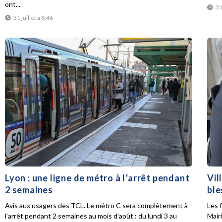
ont...
31
31 juillet à 8:46
Lyon : une ligne de métro à l’arrêt pendant
Vil
2 semaines
ble
Avis aux usagers des TCL. Le métro C sera complètement à
Les f
l'arrêt pendant 2 semaines au mois d'août : du lundi 3 au
Mair