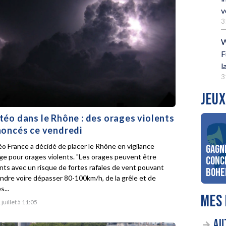
v
3
W
F
l
3
JEUX
éo dans le Rhône : des orages violents
oncés ce vendredi
o France a décidé de placer le Rhône en vigilance
Gagn
ge pour orages violents. "Les orages peuvent être
conc
ents avec un risque de fortes rafales de vent pouvant
Bohe
indre voire dépasser 80-100km/h, de la grêle et de
s...
MES 
 juillet à 11:05
AU