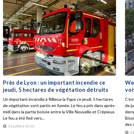
Près de Lyon : un important incendie ce
Wee
jeudi, 5 hectares de végétation détruits
voi
Un important incendie à Rillieux la Pape ce jeudi. 5 hectares
C'es
de végétation sont partis en fumée. Le feu a pris dans après-
de ju
midi dans la partie boisée entre la Ville Nouvelle et Crépieux.
dens
Le feu a été fixé vers...
Biso
des d
31 juillet à 10:10
31