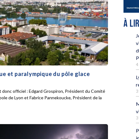
À LI
J
v
d
P
4
que et paralympique du pôle glace
L
r
 donc officiel : Edgard Grospiron, Président du Comité
3
pole de Lyon et Fabrice Pannekoucke, Président de la
M
v
3
P
i