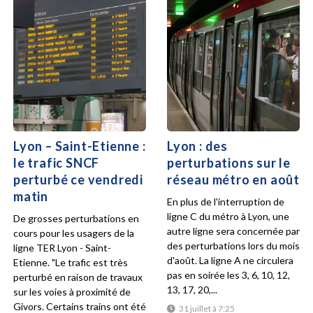
Lyon – Saint-Etienne :
Lyon : des
le trafic SNCF
perturbations sur le
perturbé ce vendredi
réseau métro en août
matin
En plus de l'interruption de
ligne C du métro à Lyon, une
De grosses perturbations en
autre ligne sera concernée par
cours pour les usagers de la
des perturbations lors du mois
ligne TER Lyon - Saint-
d'août. La ligne A ne circulera
Etienne. "Le trafic est très
pas en soirée les 3, 6, 10, 12,
perturbé en raison de travaux
13, 17, 20,...
sur les voies à proximité de
Givors. Certains trains ont été
31 juillet à 7:25