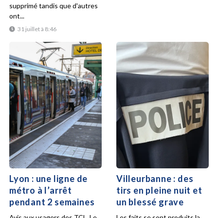
supprimé tandis que d'autres
ont...
31 juillet à 8:46
Lyon : une ligne de
Villeurbanne : des
métro à l’arrêt
tirs en pleine nuit et
pendant 2 semaines
un blessé grave
Avis aux usagers des TCL. Le
Les faits se sont produits la