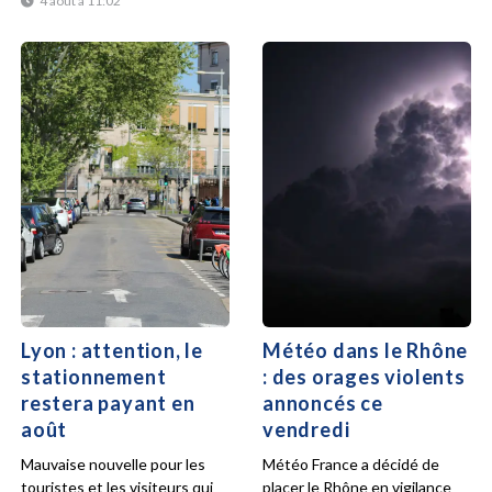
4 août à 11:02
Lyon : attention, le
Météo dans le Rhône
stationnement
: des orages violents
restera payant en
annoncés ce
août
vendredi
Mauvaise nouvelle pour les
Météo France a décidé de
touristes et les visiteurs qui
placer le Rhône en vigilance