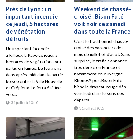
Près de Lyon : un
Weekend de chassé-
important incendie
croisé : Bison Futé
ce jeudi, 5 hectares
voit noir ce samedi
de végétation
dans toute la France
détruits
C'est le traditionnel chassé-
croisé des vacanciers des
Un important incendie
mois de juillet et d'août. Sans
à Rillieux la Pape ce jeudi. 5
surprise, le trafic s'annonce
hectares de végétation sont
très dense en France et
partis en fumée. Le feu a pris
notamment en Auvergne-
dans après-midi dans la partie
Rhône-Alpes. Bison Futé
boisée entre la Ville Nouvelle
hisse le drapeau rouge dès
et Crépieux. Le feu a été fixé
vendredi dans le sens des
vers...
départs....
31 juillet à 10:10
31 juillet à 9:15