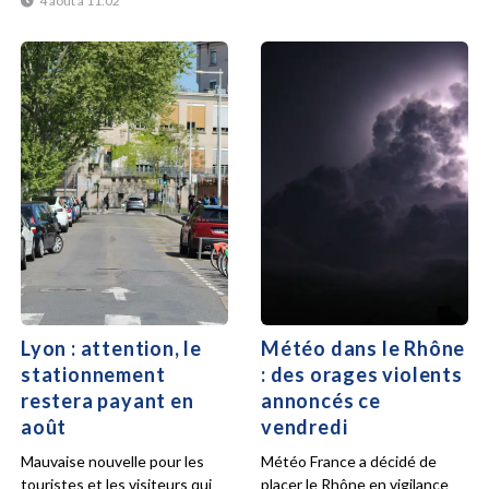
4 août à 11:02
Lyon : attention, le
Météo dans le Rhône
stationnement
: des orages violents
restera payant en
annoncés ce
août
vendredi
Mauvaise nouvelle pour les
Météo France a décidé de
touristes et les visiteurs qui
placer le Rhône en vigilance