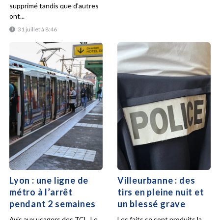
supprimé tandis que d'autres
ont...
31 juillet à 8:46
Lyon : une ligne de
Villeurbanne : des
métro à l’arrêt
tirs en pleine nuit et
pendant 2 semaines
un blessé grave
Avis aux usagers des TCL. Le
Les faits se sont produits la