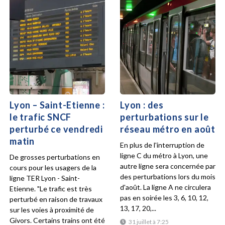
Lyon – Saint-Etienne :
Lyon : des
le trafic SNCF
perturbations sur le
perturbé ce vendredi
réseau métro en août
matin
En plus de l'interruption de
ligne C du métro à Lyon, une
De grosses perturbations en
autre ligne sera concernée par
cours pour les usagers de la
des perturbations lors du mois
ligne TER Lyon - Saint-
d'août. La ligne A ne circulera
Etienne. "Le trafic est très
pas en soirée les 3, 6, 10, 12,
perturbé en raison de travaux
13, 17, 20,...
sur les voies à proximité de
Givors. Certains trains ont été
31 juillet à 7:25