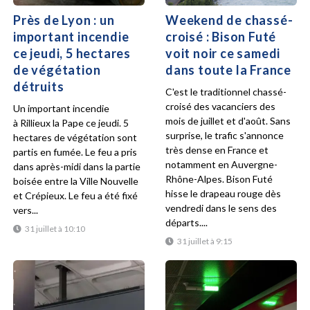
Près de Lyon : un
Weekend de chassé-
important incendie
croisé : Bison Futé
ce jeudi, 5 hectares
voit noir ce samedi
de végétation
dans toute la France
détruits
C'est le traditionnel chassé-
croisé des vacanciers des
Un important incendie
mois de juillet et d'août. Sans
à Rillieux la Pape ce jeudi. 5
surprise, le trafic s'annonce
hectares de végétation sont
très dense en France et
partis en fumée. Le feu a pris
notamment en Auvergne-
dans après-midi dans la partie
Rhône-Alpes. Bison Futé
boisée entre la Ville Nouvelle
hisse le drapeau rouge dès
et Crépieux. Le feu a été fixé
vendredi dans le sens des
vers...
départs....
31 juillet à 10:10
31 juillet à 9:15