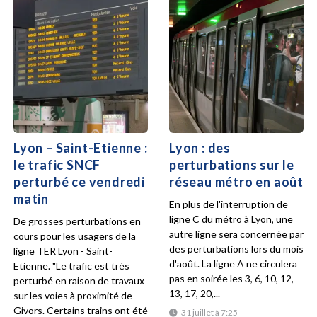
Lyon – Saint-Etienne :
Lyon : des
le trafic SNCF
perturbations sur le
perturbé ce vendredi
réseau métro en août
matin
En plus de l'interruption de
ligne C du métro à Lyon, une
De grosses perturbations en
autre ligne sera concernée par
cours pour les usagers de la
des perturbations lors du mois
ligne TER Lyon - Saint-
d'août. La ligne A ne circulera
Etienne. "Le trafic est très
pas en soirée les 3, 6, 10, 12,
perturbé en raison de travaux
13, 17, 20,...
sur les voies à proximité de
Givors. Certains trains ont été
31 juillet à 7:25