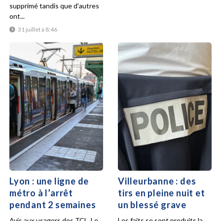
supprimé tandis que d'autres
ont...
31 juillet à 8:46
Lyon : une ligne de
Villeurbanne : des
métro à l’arrêt
tirs en pleine nuit et
pendant 2 semaines
un blessé grave
Avis aux usagers des TCL. Le
Les faits se sont produits la