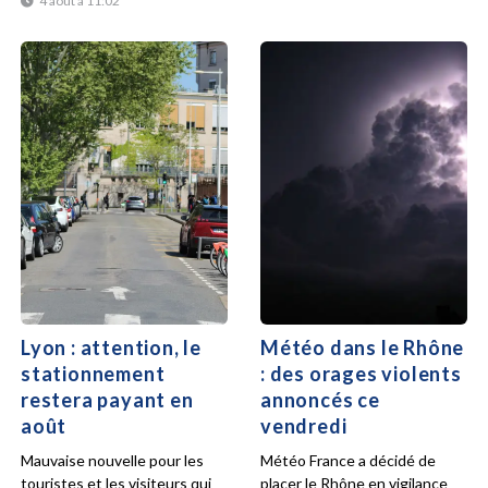
4 août à 11:02
Lyon : attention, le
Météo dans le Rhône
stationnement
: des orages violents
restera payant en
annoncés ce
août
vendredi
Mauvaise nouvelle pour les
Météo France a décidé de
touristes et les visiteurs qui
placer le Rhône en vigilance