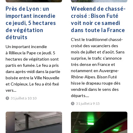
Près de Lyon : un
Weekend de chassé-
important incendie
croisé : Bison Futé
ce jeudi, 5 hectares
voit noir ce samedi
de végétation
dans toute la France
détruits
C'est le traditionnel chassé-
croisé des vacanciers des
Un important incendie
mois de juillet et d'août. Sans
à Rillieux la Pape ce jeudi. 5
surprise, le trafic s'annonce
hectares de végétation sont
très dense en France et
partis en fumée. Le feu a pris
notamment en Auvergne-
dans après-midi dans la partie
Rhône-Alpes. Bison Futé
boisée entre la Ville Nouvelle
hisse le drapeau rouge dès
et Crépieux. Le feu a été fixé
vendredi dans le sens des
vers...
départs....
31 juillet à 10:10
31 juillet à 9:15